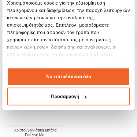
Χρησιμοποιούμε cookie για την εξατομίκευση
περιεχομένου και διαφημίσεων, την παροχή λειτουργιών
κοινωνικών μέσων και την ανάλυση της
Χριστουγεννιάτικη Μπάλα
Χριστουγεννιάτικη Μπάλα
Γυάλινη Καρώ...
Γυάλινη Brandani...
επισκεψιμότητάς μας. Επιπλέον, μοιραζόμαστε
πληροφορίες που αφορούν τον τρόπο που
10,12 €
9,27 €
11,90 €
10,90 €
χρησιμοποιείτε τον ιστότοπό μας με συνεργάτες
κοινωνικών μέσων, διαφήμισης και αναλύσεων, οι
ΑΓΟΡΑ
ΑΓΟΡΑ
οποίοι ενδεχομένως να τις συνδυάσουν με άλλες
πληροφορίες που τους έχετε παραχωρήσει ή τις οποίες
SALE!
έχουν συλλέξει σε σχέση με την από μέρους σας χρήση
-15%
των υπηρεσιών τους.
Να επιτρέπονται όλα
Προσαρμογή
Χριστουγεννιάτικη Μπάλα
Γυάλινη Με...