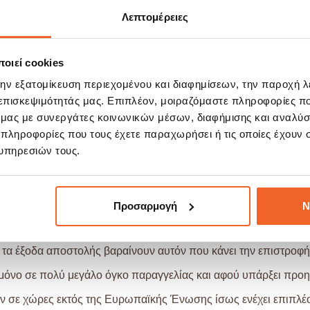
Λεπτομέρειες
οιεί cookies
α το πακέτο της παραγγελίας του. Με τον αριθμό αυτό είναι δυ
στον παρακάτω σύνδεσμο:
την εξατομίκευση περιεχομένου και διαφημίσεων, την παροχή 
 επισκεψιμότητάς μας. Επιπλέον, μοιραζόμαστε πληροφορίες π
ό μας με συνεργάτες κοινωνικών μέσων, διαφήμισης και αναλύσ
 πληροφορίες που τους έχετε παραχωρήσει ή τις οποίες έχουν σ
υπηρεσιών τους.
 κόστη για τον πελάτη, μας έχει οδηγήσει στην επιλογή του εφ
 που παραγγέλνεται, αυτό που έχετε να πληρώσετε είναι μόνο
Προσαρμογή
Ν
ίες άνω των 50€ η αποστολή είναι
δωρεάν(μόνο για αποσ
ό τα έξοδα αποστολής βαραίνουν αυτόν που κάνει την επιστροφή
όνο σε πολύ μεγάλο όγκο παραγγελίας και αφού υπάρξει προηγ
σε χώρες εκτός της Ευρωπαϊκής Ένωσης ίσως ενέχει επιπλέον