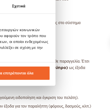
Σχετικά
νατή η ανίχνευση της παραγγελίας στο σύστημα
λειτουργιών κοινωνικών
ου αφορούν τον τρόπο που
εων, οι οποίοι ενδεχομένως
υλλέξει σε σχέση με την
' άπαξ κόστους αποστολής για κάθε παραγγελία. Έτσι
4,99 ευρώ(
11,90 ευρώ για Κύπρο)
ως έξοδα
α επιτρέπονται όλα
τολή εντός Ελλάδας)
.
ούμενη ειδοποίηση και έγκριση του πελάτη).
 έξοδα για τον παραλήπτη (φόρους, δασμούς, κλπ.)