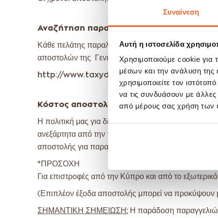
Συναίνεση
Αναζήτηση παραγγελίας
Αυτή η ιστοσελίδα χρησιμοπ
Κάθε πελάτης παραλαμβάνει έναν μοναδικό αριθμό γι
αποστολών της Γενικής Ταχυδρομικής δίνοντας το 
Χρησιμοποιούμε cookie για 
μέσων και την ανάλυση της
http://www.taxydromiki.gr/
χρησιμοποιείτε τον ιστότοπ
να τις συνδυάσουν με άλλες
Κόστος αποστολής
από μέρους σας χρήση των 
Η πολιτική μας για διατήρηση σε χαμηλά επίπεδα στα
ανεξάρτητα από την ποσότητα ή όγκο των προϊόντων
αποστολής για παραγγελίες έως 50€, για παραγγελ
*ΠΡΟΣΟΧΗ
Για επιστροφές από την Κύπρο και από το εξωτερικ
(Επιπλέον έξοδα αποστολής μπορεί να προκύψουν μ
ΣΗΜΑΝΤΙΚΗ ΣΗΜΕΙΩΣΗ:
Η παράδοση παραγγελιών 