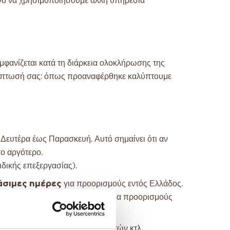
ανό να χρησιμοποιήσουμε άλλη υπηρεσία
μφανίζεται κατά τη διάρκεια ολοκλήρωσης της
περίπτωσή σας: όπως προαναφέρθηκε καλύπτουμε
ό Δευτέρα έως Παρασκευή. Αυτό σημαίνει ότι αν
το αργότερο.
ιδικής επεξεργασίας).
γάσιμες ημέρες
για προορισμούς εντός Ελλάδος.
ολής είναι
5 έως 8 ημέρες
για προορισμούς
φορικών εταιριών, αργιών, εορτών κτλ.