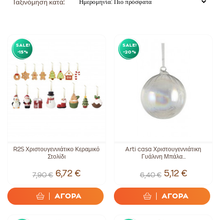
Ταξινόμηση κατά:
SALE!
SALE!
-15%
-20%
R2S Χριστουγεννιάτικο Κεραμικό
Arti casa Χριστουγεννιάτικη
Στολίδι
Γυάλινη Μπάλα...
6,72 €
5,12 €
7,90 €
6,40 €
ΑΓΟΡΑ
ΑΓΟΡΑ