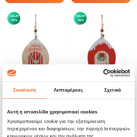
SALE!
SALE!
-15%
-15%
Στολίδι Ξύλινο Χριστουγεννιάτικο
Στολίδι Ξύλινο Χριστουγεννιάτικο
Σπιτάκι...
Σπιτάκι...
Συναίνεση
Λεπτομέρειες
Σχετικά
3,74 €
3,74 €
4,40 €
4,40 €
ΑΓΟΡΑ
ΑΓΟΡΑ
Αυτή η ιστοσελίδα χρησιμοποιεί cookies
Χρησιμοποιούμε cookie για την εξατομίκευση
περιεχομένου και διαφημίσεων, την παροχή λειτουργιών
SALE!
SALE!
-15%
-20%
κοινωνικών μέσων και την ανάλυση της