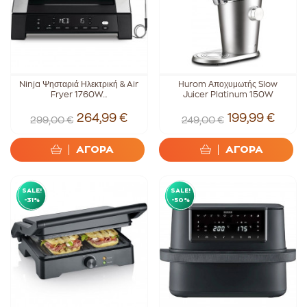
Ninja Ψησταριά Ηλεκτρική & Air
Hurom Αποχυμωτής Slow
Fryer 1760W...
Juicer Platinum 150W
264,99 €
199,99 €
299,00 €
249,00 €
ΑΓΟΡΑ
ΑΓΟΡΑ
SALE!
SALE!
-31%
-50%