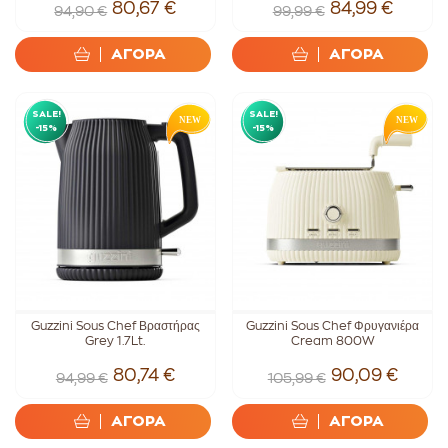
80,67 €
84,99 €
94,90 €
99,99 €
ΑΓΟΡΑ
ΑΓΟΡΑ
SALE!
SALE!
-15%
-15%
Guzzini Sous Chef Βραστήρας
Guzzini Sous Chef Φρυγανιέρα
Grey 1.7Lt.
Cream 800W
80,74 €
90,09 €
94,99 €
105,99 €
ΑΓΟΡΑ
ΑΓΟΡΑ