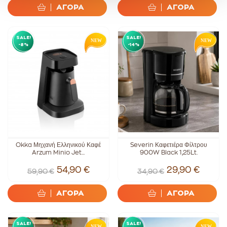
ΑΓΟΡΑ
ΑΓΟΡΑ
SALE!
SALE!
-8%
-14%
Okka Μηχανή Ελληνικού Καφέ
Severin Καφετιέρα Φίλτρου
Arzum Minio Jet...
900W Black 1,25Lt.
54,90 €
29,90 €
59,90 €
34,90 €
ΑΓΟΡΑ
ΑΓΟΡΑ
SALE!
SALE!