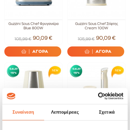
Guzzini Sous Chef Φρυγανιέρα
Guzzini Sous Chef Στίφτης
Blue 800W
Cream 100W
90,09 €
90,09 €
105,99 €
105,99 €
ΑΓΟΡΑ
ΑΓΟΡΑ
SALE!
SALE!
-15%
-15%
Συναίνεση
Λεπτομέρειες
Σχετικά