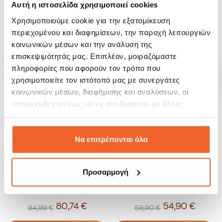
Guzzini Sous Chef Πολυκόπτης
Guzzini Sous Chef
Αυτή η ιστοσελίδα χρησιμοποιεί cookies
Cream 500W
Ραβδομπλέντερ Cream 600W
Χρησιμοποιούμε cookie για την εξατομίκευση
80,67 €
84,99 €
94,90 €
99,99 €
περιεχομένου και διαφημίσεων, την παροχή λειτουργιών
κοινωνικών μέσων και την ανάλυση της
ΑΓΟΡΑ
ΑΓΟΡΑ
επισκεψιμότητάς μας. Επιπλέον, μοιραζόμαστε
πληροφορίες που αφορούν τον τρόπο που
SALE!
SALE!
χρησιμοποιείτε τον ιστότοπό μας με συνεργάτες
-15%
-8%
κοινωνικών μέσων, διαφήμισης και αναλύσεων, οι
οποίοι ενδεχομένως να τις συνδυάσουν με άλλες
πληροφορίες που τους έχετε παραχωρήσει ή τις οποίες
έχουν συλλέξει σε σχέση με την από μέρους σας χρήση
των υπηρεσιών τους.
Να επιτρέπονται όλα
Προσαρμογή
Guzzini Sous Chef Βραστήρας
Okka Μηχανή Ελληνικού Καφέ
Cream 1.7Lt.
Arzum Minio Jet...
80,74 €
54,90 €
94,99 €
59,90 €