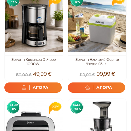
-17%
-17%
Severin Καφετιέρα Φίλτρου
Severin Ηλεκτρικό Φορητό
1000W...
Ψυγείο 25Lt....
49,99 €
99,99 €
59,90 €
119,99 €
ΑΓΟΡΑ
ΑΓΟΡΑ
SALE!
SALE!
-11%
-20%