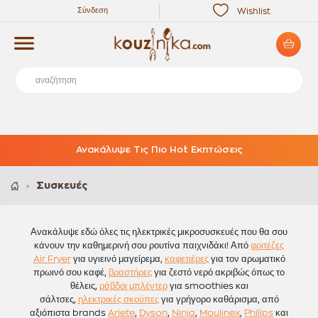
Σύνδεση
Wishlist
Ανακάλυψε Τις Πιο Hot Εκπτώσεις
Συσκευές
>
Ανακάλυψε εδώ όλες τις ηλεκτρικές μικροσυσκευές που θα σου
κάνουν την καθημερινή σου ρουτίνα παιχνιδάκι! Από
φριτέζες
Air Fryer
για υγιεινό μαγείρεμα,
καφετιέρες
για τον αρωματικό
πρωινό σου καφέ,
βραστήρες
για ζεστό νερό
ακριβώς όπως το
θέλεις
,
ράβδοι μπλέντερ
για smoothies και
σάλτσες,
ηλεκτρικές σκούπες
για γρήγορο καθάρισμα, από
αξιόπιστα brands
Ariete
,
Dyson
,
Ninja
,
Moulinex
,
Philips
και