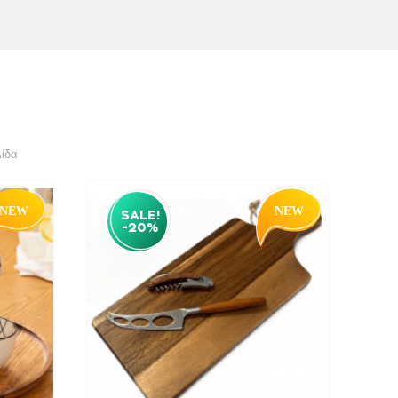
λίδα
SALE!
-20%