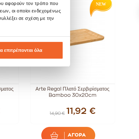
ου αφορούν τον τρόπο που
SALE!
-20%
εων, οι οποίοι ενδεχομένως
υλλέξει σε σχέση με την
α επιτρέπονται όλα
σματος
Arte Regal Πλατό Σερβιρίσματος
Bamboo 30x20cm
€
11,92 €
14,90 €
ΑΓΟΡΑ