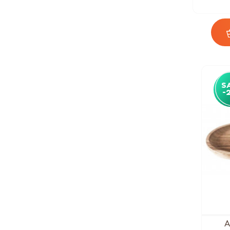
S
-
A