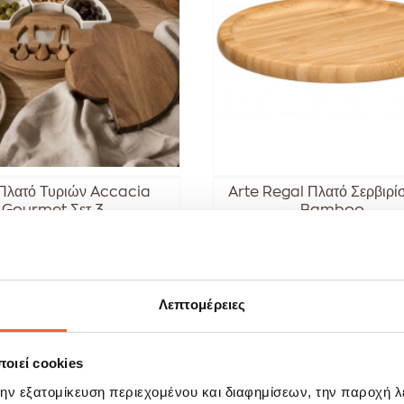
Πλατό Τυριών Accacia
Arte Regal Πλατό Σερβιρί
Gourmet Σετ 3...
Bamboo...
47,92 €
14,32 
,90 €
17,90 €
Λεπτομέρειες
ΑΓΟΡΑ
ΑΓΟΡΑ
οιεί cookies
την εξατομίκευση περιεχομένου και διαφημίσεων, την παροχή 