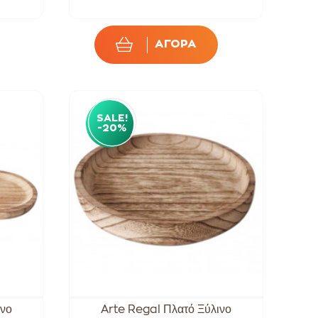
ΑΓΟΡΑ
SALE!
-20%
ινο
Arte Regal Πλατό Ξύλινο