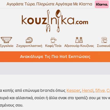
Αγοράστε Τώρα. Πληρώστε Αργότερα Με Klarna
Εργαλεία
Ζαχαροπλαστική
Καφέ/Τσάι
Αξεσουάρ Κουζίνας
Συσκευέ
Ανακάλυψε Τις Πιο Hot Εκπτώσεις
ύλα κοπής από επώνυμα brands όπως
Kesper
,
Hendi
,
5five,
C
 τυριά και αλλαντικά, σούσι ή άλλα σνακ στο τραπέζι σου με το
σμένους σου.