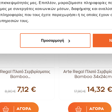
 επισκεψιμότητάς μας. Επιπλέον, μοιραζόμαστε πληροφορίες π
ALE!
SALE!
20%
-20%
ό μας με συνεργάτες κοινωνικών μέσων, διαφήμισης και αναλύσ
 πληροφορίες που τους έχετε παραχωρήσει ή τις οποίες έχουν σ
υπηρεσιών τους.
Προσαρμογή
Ν
 Regal Πλατό Σερβιρίσματος
Arte Regal Πλατό Σερβιρί
Bamboo...
Bamboo 34x24cm
7,12 €
14,32 
8,90 €
17,90 €
ΑΓΟΡΑ
ΑΓΟΡΑ