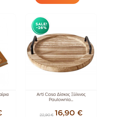
SALE!
-26%
αίρια
Arti Casa Δίσκος Ξύλινος
Paulownia...
€
16,90 €
22,90 €