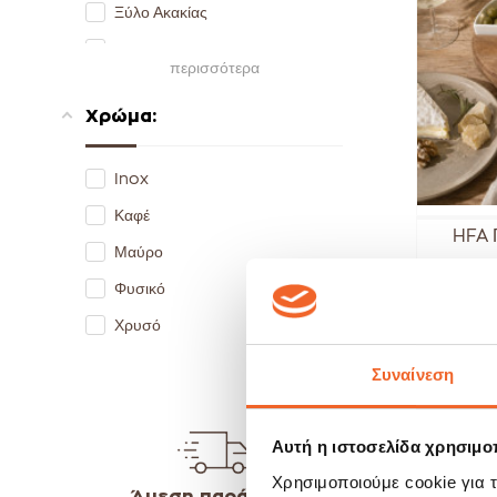
Ξύλο Ακακίας
41 cm
Πέτρα
43 cm
περισσότερα
45 cm
Χρώμα:
47 cm
50 cm
Inox
52 cm
Καφέ
HFA 
53 cm
Μαύρο
55 cm
Φυσικό
59
58 cm
Χρυσό
Συναίνεση
Αυτή η ιστοσελίδα χρησιμοπ
Χρησιμοποιούμε cookie για 