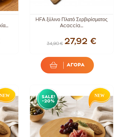
HFA ξύλινο Πλατό Σερβιρίσματος
α...
Acaccia...
€
27,92 €
34,90 €
ΑΓΟΡΑ
SALE!
-20%