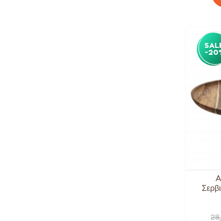
SAL
-20
A
Σερβι
28