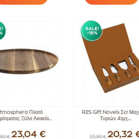
E!
SALE!
%
-15%
tmosphera Πλατό
R2S Gift Novels Σετ Μαχ
ρίσματος Ξύλο Ακακία...
Τυριών 4τμχ....
23,04 €
20,32 
,80 €
23,90 €