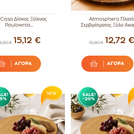
i Casa Δίσκος Ξύλινος
Atmosphera Πλατό
Paulownia...
Σερβιρίσματος Ξύλο Ακακί
15,12 €
12,72 
8,90 €
15,90 €
ΑΓΟΡΑ
ΑΓΟΡΑ
ALE!
SALE!
15%
-20%