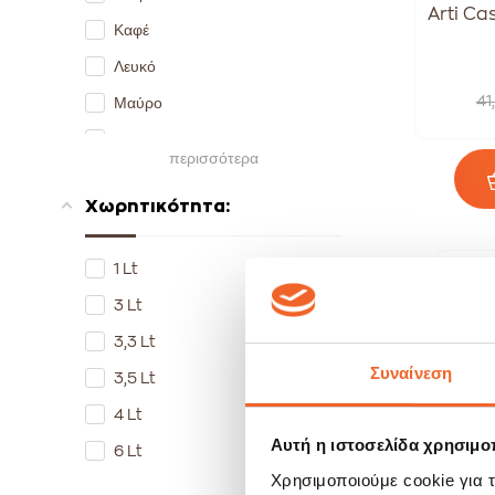
Arti Ca
Καφέ
Λευκό
41
Μαύρο
Μπεζ
περισσότερα
Μπλέ
Χωρητικότητα:
Πολύχρωμο
Πορτοκαλί
1 Lt
Χάλκινο
S
3 Lt
-
3,3 Lt
Συναίνεση
3,5 Lt
4 Lt
Αυτή η ιστοσελίδα χρησιμοπ
6 Lt
Χρησιμοποιούμε cookie για 