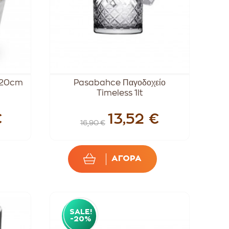
3x20cm
Pasabahce Παγοδοχείο
Timeless 1lt
€
13,52 €
16,90 €
ΑΓΟΡΑ
SALE!
-20%