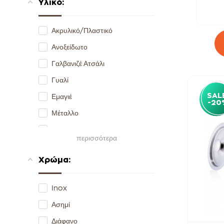
Υλικό:
35 cm
36 cm
Ακρυλικό/Πλαστικό
37 cm
Ανοξείδωτο
47 cm
Γαλβανιζέ Ατσάλι
56 cm
Γυαλί
SAL
Εμαγιέ
-20
Μέταλλο
Σιλικόνη
περισσότερα
Ύφασμα
Χρώμα:
Inox
Ασημί
Διάφανο