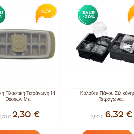
E!
SALE!
%
-20%
η Πλαστική Τετράγωνη 14
Καλούπι Πάγου Σιλικόνης
Θέσεων Με...
Τετράγωνα...
2,30 €
6,32 €
2,70 €
7,90 €