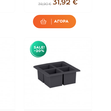
31,92 €
39,90 €
ΑΓΟΡΑ
SALE!
-20%