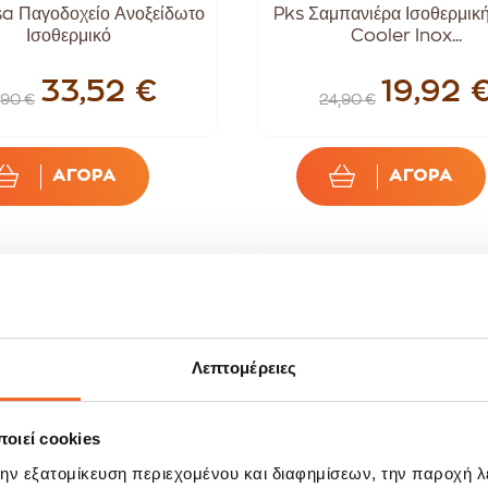
sa Παγοδοχείο Ανοξείδωτο
Pks Σαμπανιέρα Ισοθερμικ
Ισοθερμικό
Cooler Inox...
33,52 €
19,92 
,90 €
24,90 €
ΑΓΟΡΑ
ΑΓΟΡΑ
ALE!
SALE!
20%
-20%
Λεπτομέρειες
οιεί cookies
την εξατομίκευση περιεχομένου και διαφημίσεων, την παροχή 