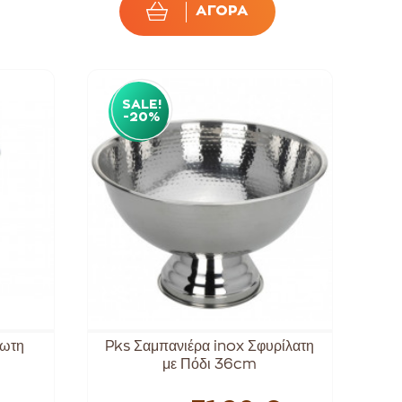
ΑΓΟΡΑ
SALE!
-20%
δωτη
Pks Σαμπανιέρα inox Σφυρίλατη
με Πόδι 36cm