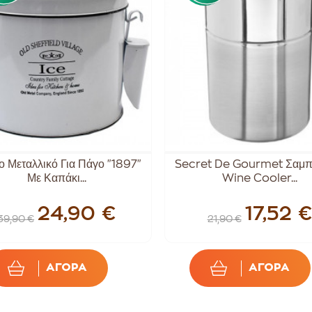
ο Μεταλλικό Για Πάγο "1897"
Secret De Gourmet Σαμπ
Με Καπάκι...
Wine Cooler...
24,90 €
17,52 €
39,90 €
21,90 €
ΑΓΟΡΑ
ΑΓΟΡΑ