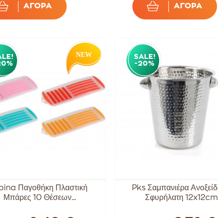
ΑΓΟΡΑ
ΑΓΟΡΑ
ALE!
SALE!
20%
-20%
pina Παγοθήκη Πλαστική
Pks Σαμπανιέρα Ανοξεί
Μπάρες 10 Θέσεων...
Σφυρήλατη 12x12cm