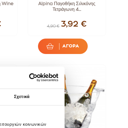
ή Wine
Alpina Παγοθήκη Σιλικόνης
Τετράγωνη 4...
€
3,92 €
4,90 €
ΑΓΟΡΑ
SALE!
-20%
Σχετικά
λειτουργιών κοινωνικών