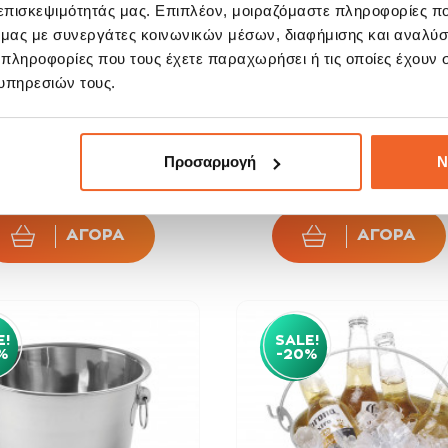
 επισκεψιμότητάς μας. Επιπλέον, μοιραζόμαστε πληροφορίες π
ό μας με συνεργάτες κοινωνικών μέσων, διαφήμισης και αναλύσ
 πληροφορίες που τους έχετε παραχωρήσει ή τις οποίες έχουν σ
υπηρεσιών τους.
pina Παγοθήκη Σιλικόνης
Hendi Σαμπανιέρα Ανοξείδ
Τετράγωνη 4...
Λαβές...
3,92 €
14,32 
Προσαρμογή
Ν
4,90 €
17,90 €
ΑΓΟΡΑ
ΑΓΟΡΑ
E!
SALE!
%
-20%