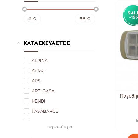
SAL
-15
2
€
56
€
ΚΑΤΑΣΚΕΥΑΣΤΕΣ
ALPINA
Ankor
APS
ARTI CASA
Παγοθήκ
HENDI
PASABAHCE
PKS
περισσότερα
SECRET DE GOURMET