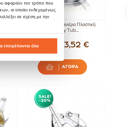
ου αφορούν τον τρόπο που
εων, οι οποίοι ενδεχομένως
υλλέξει σε σχέση με την
ωτη Με
Hendi Σαμπανιέρα Πλαστική
Party Tub...
€
33,52 €
α επιτρέπονται όλα
41,90 €
ΑΓΟΡΑ
SALE!
-20%