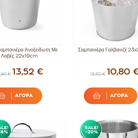
αμπανιέρα Ανοξείδωτη Με
Σαμπανιέρα Γαλβανιζέ 2
Λαβές 22x19cm
13,52 €
10,80 
6,90 €
13,50 €
ΑΓΟΡΑ
ΑΓΟΡΑ
ALE!
SALE!
38%
-20%