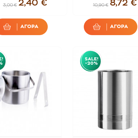
2,40 €
8,72 €
3,00 €
10,90 €
ΑΓΟΡΑ
ΑΓΟΡΑ
E!
SALE!
%
-20%