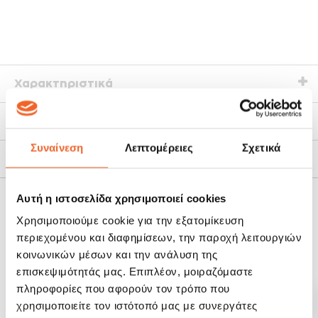
Χαρακτηριστικά
Τρόποι Αποστολής
Συναίνεση
Λεπτομέρειες
Σχετικά
Πολιτική Επιστροφών
Αυτή η ιστοσελίδα χρησιμοποιεί cookies
ΣΧΕΤΙΚΆ ΠΡΟΪΌΝΤΑ
Χρησιμοποιούμε cookie για την εξατομίκευση
περιεχομένου και διαφημίσεων, την παροχή λειτουργιών
κοινωνικών μέσων και την ανάλυση της
SALE!
SALE!
-19%
-20%
επισκεψιμότητάς μας. Επιπλέον, μοιραζόμαστε
πληροφορίες που αφορούν τον τρόπο που
χρησιμοποιείτε τον ιστότοπό μας με συνεργάτες