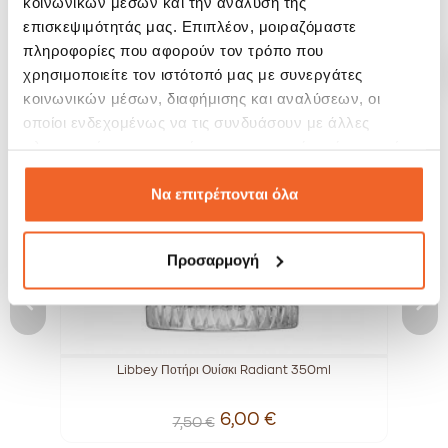
κοινωνικών μέσων και την ανάλυση της
επισκεψιμότητάς μας. Επιπλέον, μοιραζόμαστε
ΣΧΕΤΙΚΆ ΠΡΟΪΌΝΤΑ
πληροφορίες που αφορούν τον τρόπο που
χρησιμοποιείτε τον ιστότοπό μας με συνεργάτες
κοινωνικών μέσων, διαφήμισης και αναλύσεων, οι
SALE!
SALE!
-20%
-20%
οποίοι ενδεχομένως να τις συνδυάσουν με άλλες
πληροφορίες που τους έχετε παραχωρήσει ή τις οποίες
έχουν συλλέξει σε σχέση με την από μέρους σας χρήση
των υπηρεσιών τους.
Να επιτρέπονται όλα
Προσαρμογή
.
Libbey Ποτήρι Ουίσκι Radiant 350ml
6,00 €
7,50 €