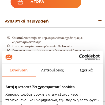
ΑΓΟΡΆ
Αναλυτική Περιγραφή
Κρυστάλινο ποτήρι σε κομψό μοντέρνο σχεδιασμό με
χειροποίητο σκάλισμα.
Κατασκευασμένο από κρύσταλλο Bohemia.
Ιδανικό για να απολάυσετε τo κόκκινο κρασί ή το νερό σας.
Συνδιάστε το με τα υπόλοιπα ποτήρια της σειράς για ένα
ολοκληρομένο αποτέλεσμα.
Χωρητικότητα 400ml.
Μέγεθος: ύψος 20,5cm, διάμετρος 9,5cm.
Συναίνεση
Λεπτομέρειες
Σχετικά
Το σετ αποτελείται από 6τεμ.
Τρόποι Αποστολής
Αυτή η ιστοσελίδα χρησιμοποιεί cookies
Χρησιμοποιούμε cookie για την εξατομίκευση
Πολιτική Επιστροφών
περιεχομένου και διαφημίσεων, την παροχή λειτουργιών