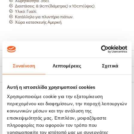
Χωρητικότητα: 35cl.
Διαστάσεις: 8.9cm(διάμετρος) x 10cm(ύψος).
Υλικό: Γυαλί.
Κατάλληλο για πλυντήριο πιάτων.
Χώρα κατασκευής Αμερική.
Τρόποι Αποστολής
Συναίνεση
Λεπτομέρειες
Σχετικά
Πολιτική Επιστροφών
Αυτή η ιστοσελίδα χρησιμοποιεί cookies
ΣΧΕΤΙΚΆ ΠΡΟΪΌΝΤΑ
Χρησιμοποιούμε cookie για την εξατομίκευση
περιεχομένου και διαφημίσεων, την παροχή λειτουργιών
κοινωνικών μέσων και την ανάλυση της
SALE!
SALE!
επισκεψιμότητάς μας. Επιπλέον, μοιραζόμαστε
-20%
-20%
πληροφορίες που αφορούν τον τρόπο που
χρησιμοποιείτε τον ιστότοπό μας με συνεργάτες