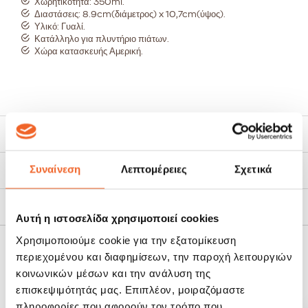
Χωρητικότητα: 350ml.
Διαστάσεις: 8.9cm(διάμετρος) x 10,7cm(ύψος).
Υλικό: Γυαλί.
Κατάλληλο για πλυντήριο πιάτων.
Χώρα κατασκευής Αμερική.
Χαρακτηριστικά
Συναίνεση
Λεπτομέρειες
Σχετικά
Τρόποι Αποστολής
Πολιτική Επιστροφών
Αυτή η ιστοσελίδα χρησιμοποιεί cookies
Χρησιμοποιούμε cookie για την εξατομίκευση
περιεχομένου και διαφημίσεων, την παροχή λειτουργιών
ΣΧΕΤΙΚΆ ΠΡΟΪΌΝΤΑ
κοινωνικών μέσων και την ανάλυση της
επισκεψιμότητάς μας. Επιπλέον, μοιραζόμαστε
SALE!
SALE!
πληροφορίες που αφορούν τον τρόπο που