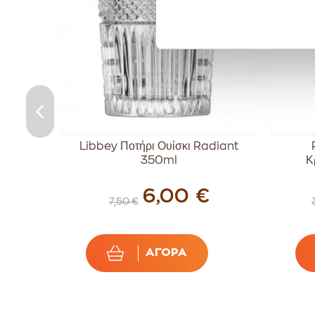
Κρασιού
Libbey Ποτήρι Ουίσκι Radiant
350ml
Κ
€
6,00 €
7,50 €
ΑΓΟΡΑ