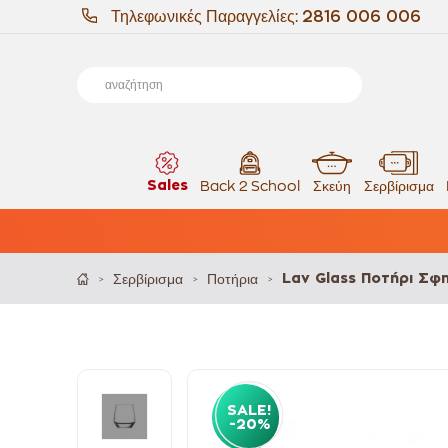
Τηλεφωνικές Παραγγελίες:
2816 006 006
Sales
Back 2 School
Σκεύη
Σερβίρισμα
Σερβίρισμα
Ποτήρια
Lav Glass Ποτήρι Σφη
>
>
>
SALE!
-20%