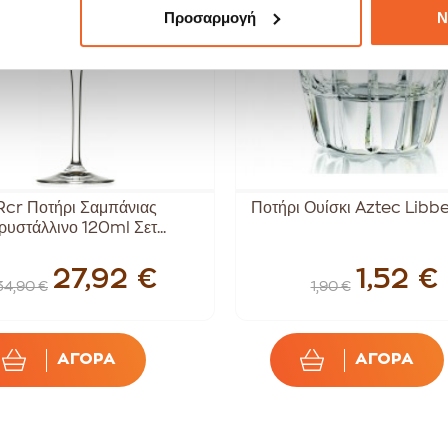
Προσαρμογή
Ν
Rcr Ποτήρι Σαμπάνιας
Ποτήρι Ουίσκι Aztec Libb
ρυστάλλινο 120ml Σετ...
27,92 €
1,52 €
34,90 €
1,90 €
ΑΓΟΡΑ
ΑΓΟΡΑ