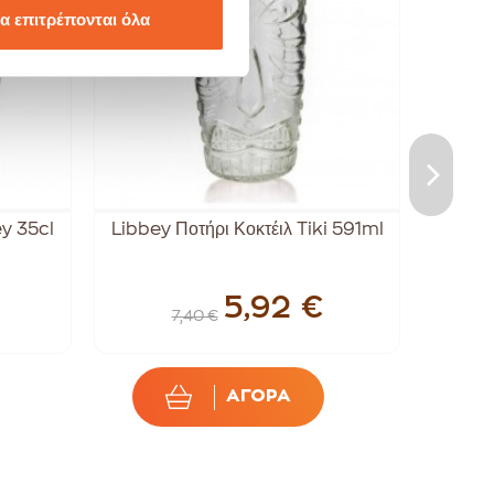
α επιτρέπονται όλα
ey 35cl
Libbey Ποτήρι Κοκτέιλ Tiki 591ml
Ποτήρι
5,92 €
7,40 €
ΑΓΟΡΑ