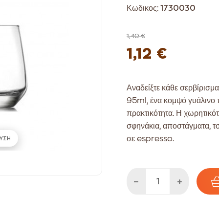
Κωδικος:
1730030
1,40 €
1,12 €
Αναδείξτε κάθε σερβίρισμα
95ml, ένα κομψό γυάλινο 
πρακτικότητα. Η χωρητικότ
σφηνάκια, αποστάγματα, τσ
σε espresso.
ΥΣΗ