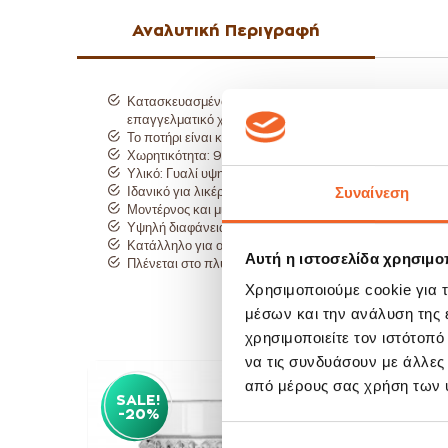
Αναλυτική Περιγραφή
Κατασκευασμένο από υψηλής ποιότητας διάφανο γυαλί, πρ
επαγγελματικό χώρο εστίασης, προσφέροντας κομψότητα
Το ποτήρι είναι κατάλληλο για καθημερινή χρήση και ε
Χωρητικότητα: 95ml.
Υλικό: Γυαλί υψηλής ποιότητας.
Συναίνεση
Ιδανικό για λικέρ, σφηνάκια, αποστάγματα και νερό es
Μοντέρνος και μίνιμαλ σχεδιασμός.
Υψηλή διαφάνεια και ανθεκτικότητα.
Κατάλληλο για οικιακή και επαγγελματική χρήση.
Αυτή η ιστοσελίδα χρησιμοπ
Πλένεται στο πλυντήριο πιάτων.
Χρησιμοποιούμε cookie για 
μέσων και την ανάλυση της
χρησιμοποιείτε τον ιστότοπ
να τις συνδυάσουν με άλλες
από μέρους σας χρήση των 
SALE!
SAL
-20%
-20