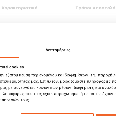
Χαρακτηριστικά
Τρόποι Αποστολή
οσφέρει εξαιρετική διαύγεια, αντοχή και άνετο κράτημα. Η λιτή αισθητική της
 και λειτουργικότητα σε κάθε χρήση.
ύκολο στον καθαρισμό.
Λεπτομέρειες
presso.
οιεί cookies
την εξατομίκευση περιεχομένου και διαφημίσεων, την παροχή 
 επισκεψιμότητάς μας. Επιπλέον, μοιραζόμαστε πληροφορίες π
ΣΧΕΤΙΚΆ ΠΡΟΪΌΝΤΑ
ό μας με συνεργάτες κοινωνικών μέσων, διαφήμισης και αναλύσ
 πληροφορίες που τους έχετε παραχωρήσει ή τις οποίες έχουν σ
υπηρεσιών τους.
E!
SALE!
%
-20%