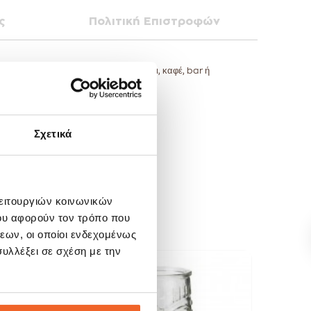
ς
Πολιτική Επιστροφών
 σειράς Lyon ταιριάζει σε κάθε τραπέζι, καφέ, bar ή
Σχετικά
λειτουργιών κοινωνικών
ου αφορούν τον τρόπο που
εων, οι οποίοι ενδεχομένως
υλλέξει σε σχέση με την
SALE!
SALE
-20%
-20