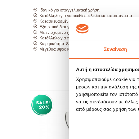
Ιδανικό για επαγγελματική χρήση.
Κατάλληλο για να σερβίρετε λικέρ και αποστάγματα.
Κατασκευασμένο από κρύσταλλο ενισχυμένο με τιτάνιο ώ
Εξαιρετικά διαυγή και λαμπερό.
Με ενισχυμένο χείλος, κομμένο με laiser ώστε να είναι
Κατάλληλο για πλυντήριο πιάτων.
Χωρητικότητα: 80ml.
Συναίνεση
Μέγεθος: ύψος 16cm, διάμετρος 6cm.
Αυτή η ιστοσελίδα χρησιμοπ
Χρησιμοποιούμε cookie για 
μέσων και την ανάλυση της
χρησιμοποιείτε τον ιστότοπ
να τις συνδυάσουν με άλλες
SALE!
SAL
-20%
-20
από μέρους σας χρήση των 