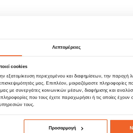
στε να είναι ανθεκτικό στα γδαρσίματα και τα χτυπήματα.
 ανθεκτικό στη σύγκρουση.
Λεπτομέρειες
οιεί cookies
ΣΧΕΤΙΚΆ ΠΡΟΪΌΝΤΑ
την εξατομίκευση περιεχομένου και διαφημίσεων, την παροχή 
 επισκεψιμότητάς μας. Επιπλέον, μοιραζόμαστε πληροφορίες π
ό μας με συνεργάτες κοινωνικών μέσων, διαφήμισης και αναλύσ
 πληροφορίες που τους έχετε παραχωρήσει ή τις οποίες έχουν σ
E!
SALE!
%
-20%
υπηρεσιών τους.
Προσαρμογή
Ν