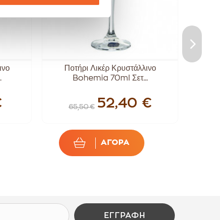
ινο
Ποτήρι Λικέρ Κρυστάλλινο
Bormi
.
Bohemia 70ml Σετ...
€
52,40 €
65,50 €
3
ΑΓΟΡΑ
ΕΓΓΡΑΦΉ