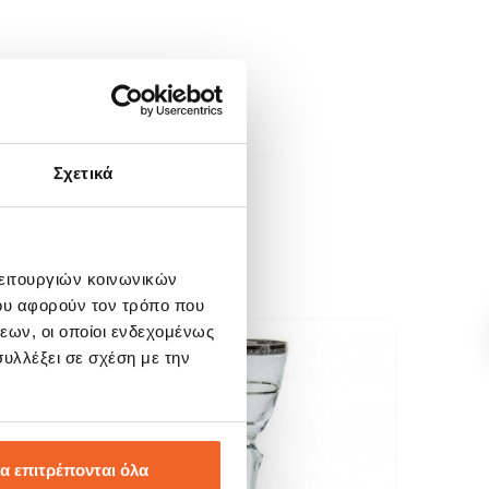
Σχετικά
λειτουργιών κοινωνικών
ου αφορούν τον τρόπο που
εων, οι οποίοι ενδεχομένως
υλλέξει σε σχέση με την
SALE!
SALE
-20%
-20
α επιτρέπονται όλα