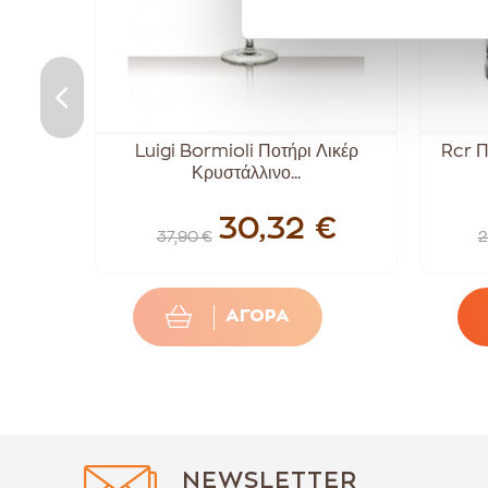
άλλινα
Luigi Bormioli Ποτήρι Λικέρ
Rcr Π
Κρυστάλλινο...
€
30,32 €
37,90 €
2
ΑΓΟΡΑ
NEWSLETTER