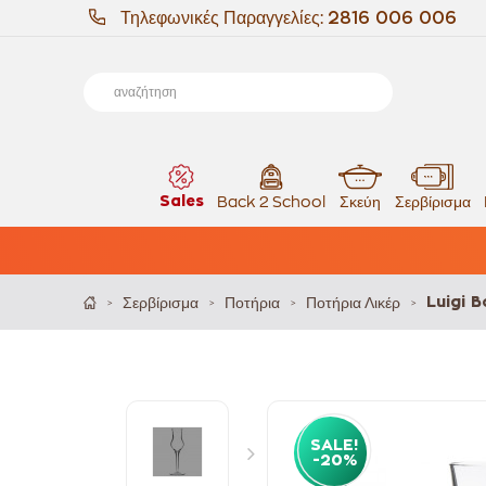
Τηλεφωνικές Παραγγελίες:
2816 006 006
Sales
Back 2 School
Σκεύη
Σερβίρισμα
Σερβίρισμα
Ποτήρια
Ποτήρια Λικέρ
Luigi 
>
>
>
>
SALE!
-20%