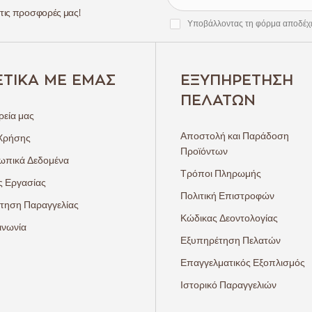
 τις προσφορές μας!
Υποβάλλοντας τη φόρμα αποδέχ
ΕΤΙΚΆ ΜΕ ΕΜΆΣ
ΕΞΥΠΗΡΈΤΗΣΗ
ΠΕΛΑΤΏΝ
ρεία μας
Αποστολή και Παράδοση
Χρήσης
Προϊόντων
πικά Δεδομένα
Τρόποι Πληρωμής
ς Εργασίας
Πολιτική Επιστροφών
τηση Παραγγελίας
Κώδικας Δεοντολογίας
ινωνία
Εξυπηρέτηση Πελατών
Επαγγελματικός Εξοπλισμός
Ιστορικό Παραγγελιών