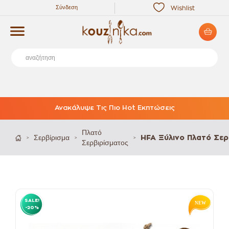
Σύνδεση
Wishlist
Ανακάλυψε Τις Πιο Hot Εκπτώσεις
Πλατό
Σερβίρισμα
HFA Ξύλινο Πλατό Σερ
>
>
>
Σερβιρίσματος
SALE!
-20%