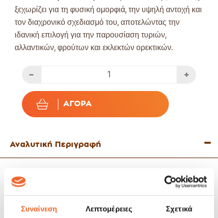
ξεχωρίζει για τη φυσική ομορφιά, την υψηλή αντοχή και
τον διαχρονικό σχεδιασμό του, αποτελώντας την
ιδανική επιλογή για την παρουσίαση τυριών,
αλλαντικών, φρούτων και εκλεκτών ορεκτικών.
ΑΓΟΡΆ
Αναλυτική Περιγραφή
Το σετ περιλαμβάνει ειδικό μαχαίρι για τυρί και ανοιχτήρι
κρασιών, προσφέροντας όλα όσα χρειάζεστε για ένα
ολοκληρωμένο wine & cheese σερβίρισμα.
Η φυσική υφή του ξύλου ακακίας χαρίζει μοναδική αισθητική σε
Συναίνεση
Λεπτομέρειες
Σχετικά
κάθε τραπέζι, ενώ η στιβαρή κατασκευή του εξασφαλίζει