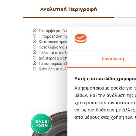
Αναλυτική Περιγραφή
Το κομψό μοτίβο Axinos προσδίδει μια εκλεπτυσμένη αισ
Η πορσελάνη της IONIA διακρίνεται για την αντοχή, τη
Κατασκευασμένο από υψηλής ποιότητας πορσελάνη , ανθ
Κατάλληλο για επαγγελματική χρήση.
Πλένεται στο πλυντήριο πιάτων και κατάλληλο για φού
Συναίνεση
Διάμετρος 23 cm.
Το σετ περιλαμβάνει 6 τμχ.
Δείτε όλη τη συλλογή Axinos εδώ:
Αυτή η ιστοσελίδα χρησιμοπ
Χρησιμοποιούμε cookie για 
μέσων και την ανάλυση της
χρησιμοποιείτε τον ιστότοπ
να τις συνδυάσουν με άλλες
από μέρους σας χρήση των 
SALE!
SAL
-20%
-20