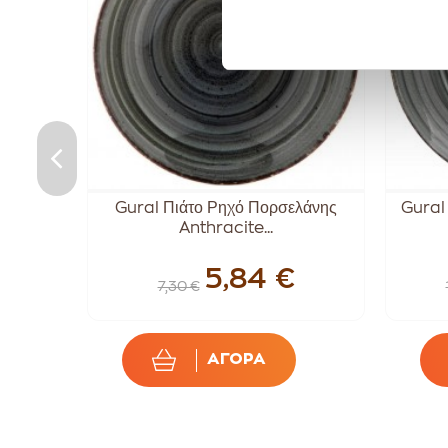
ς Dutch
Gural Πιάτο Ρηχό Πορσελάνης
Gural
Anthracite...
€
5,84 €
7,30 €
ΑΓΟΡΑ