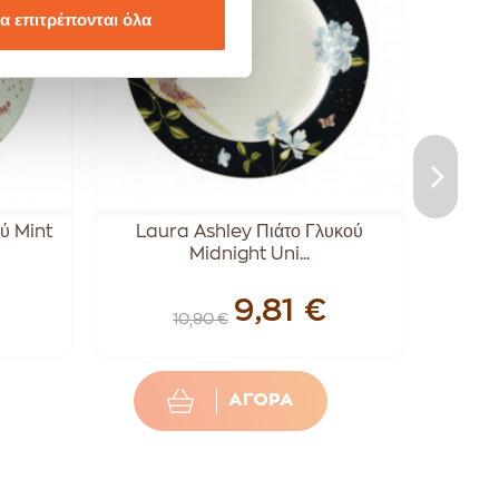
α επιτρέπονται όλα
ύ Mint
Laura Ashley Πιάτο Γλυκού
La
Midnight Uni...
9,81 €
10,90 €
ΑΓΟΡΑ