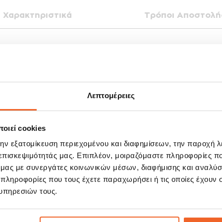
Χαρακτηριστικά
Τρόποι Αποστολή
θητική που ταιριάζει εύκολα σε κάθε σερβίτσιο και διακόσμηση τραπεζιού.
 λάμψη και την υψηλή ποιότητα που εγγυάται μακροχρόνια χρήση.
εκτική, μη πορώδης και με υπέροχη αίσθηση στο σερβίρισμα.
ρνο μικροκυμάτων.
Λεπτομέρειες
οιεί cookies
την εξατομίκευση περιεχομένου και διαφημίσεων, την παροχή 
 επισκεψιμότητάς μας. Επιπλέον, μοιραζόμαστε πληροφορίες π
ΣΧΕΤΙΚΆ ΠΡΟΪΌΝΤΑ
ό μας με συνεργάτες κοινωνικών μέσων, διαφήμισης και αναλύσ
 πληροφορίες που τους έχετε παραχωρήσει ή τις οποίες έχουν σ
υπηρεσιών τους.
E!
SALE!
%
-10%