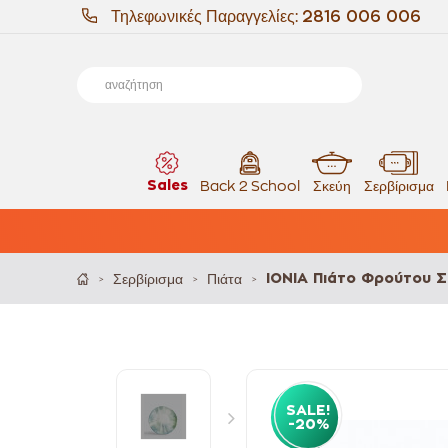
Τηλεφωνικές Παραγγελίες:
2816 006 006
Sales
Back 2 School
Σκεύη
Σερβίρισμα
Σερβίρισμα
Πιάτα
IONIA Πιάτο Φρούτου Σ
>
>
>
SALE!
-20%