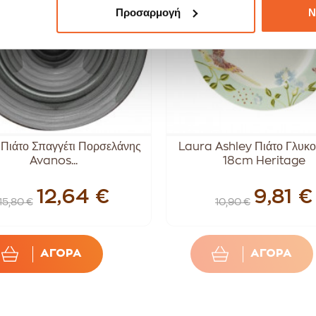
Προσαρμογή
Ν
 Πιάτο Σπαγγέτι Πορσελάνης
Laura Ashley Πιάτο Γλυκο
Avanos...
18cm Heritage
12,64 €
9,81 €
15,80 €
10,90 €
ΑΓΟΡΑ
ΑΓΟΡΑ