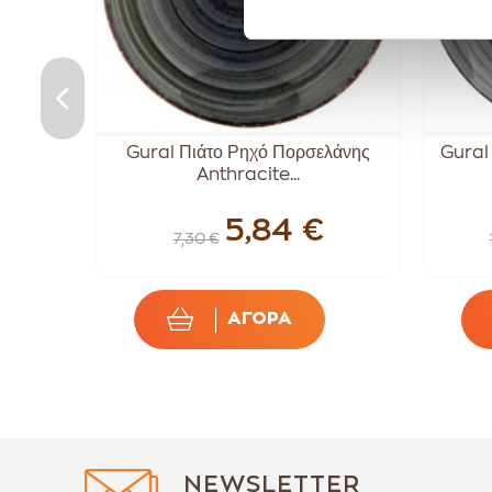
iwali
Gural Πιάτο Ρηχό Πορσελάνης
Gural
e
Anthracite...
5,84 €
7,30 €
ΑΓΟΡΑ
NEWSLETTER