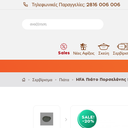
Τηλεφωνικές Παραγγελίες:
2816 006 006
Sales
Νέες Αφίξεις
Σκεύη
Σερβίρι
Σερβίρισμα
Πιάτα
HFA Πιάτο Πορσελάνης 
>
>
>
SALE!
-20%