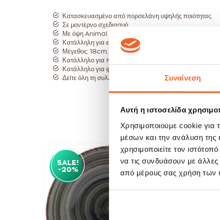
Κατασκευασμένο από πορσελάνη υψηλής ποιότητας.
Σε μοντέρνο σχεδιασμό.
Με όψη Animal print.
Κατάλληλη για επαγγελματική χρήση.
Μέγεθος: 18cm.
Κατάλληλο για πλυντήριο πιάτων.
Κατάλληλο για φούρνο μικροκυμμάτων.
Συναίνεση
Δείτε όλη τη συλλογή
Iron Granite εδώ:
Αυτή η ιστοσελίδα χρησιμοπ
Χρησιμοποιούμε cookie για 
μέσων και την ανάλυση της
χρησιμοποιείτε τον ιστότοπ
να τις συνδυάσουν με άλλες
SALE!
SAL
-20%
-20
από μέρους σας χρήση των 