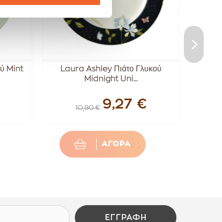
ύ Mint
Laura Ashley Πιάτο Γλυκού
La
Midnight Uni...
9,27 €
10,90 €
ΑΓΟΡΑ
ΕΓΓΡΑΦΉ