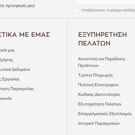
 τις προσφορές μας!
Υποβάλλοντας τη φόρμα αποδέχ
ΕΤΙΚΆ ΜΕ ΕΜΆΣ
ΕΞΥΠΗΡΈΤΗΣΗ
ΠΕΛΑΤΏΝ
ρεία μας
Αποστολή και Παράδοση
Χρήσης
Προϊόντων
πικά Δεδομένα
Τρόποι Πληρωμής
ς Εργασίας
Πολιτική Επιστροφών
τηση Παραγγελίας
Κώδικας Δεοντολογίας
ινωνία
Εξυπηρέτηση Πελατών
Επαγγελματικός Εξοπλισμός
Ιστορικό Παραγγελιών