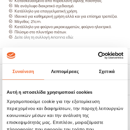
Κaτασκευασμένο από πορσελάνη υψιλής ποιότητας.
Με ανάγλυφο διακριτικό σχεδιασμό.
Κατάλληλο για επαγγελματική χρήση.
Ιδανικό για καθημερινή χρήση αλλά και για επίσημα τραπέζια.
Μέγεθος: 21cm.
Κατάλληλο για φούρνο μικροκυμματών, φούρνο ηλεκτρικό.
Πλύσιμο στο πλυντήριο πιάτων.
Δείτε όλη τη συλλογή Arianna εδώ:
Χαρακτηριστικά
Συναίνεση
Λεπτομέρειες
Σχετικά
Τρόποι Αποστολής
Πολιτική Επιστροφών
Αυτή η ιστοσελίδα χρησιμοποιεί cookies
Χρησιμοποιούμε cookie για την εξατομίκευση
περιεχομένου και διαφημίσεων, την παροχή λειτουργιών
ΣΧΕΤΙΚΆ ΠΡΟΪΌΝΤΑ
κοινωνικών μέσων και την ανάλυση της
επισκεψιμότητάς μας. Επιπλέον, μοιραζόμαστε
SALE!
SALE!
πληροφορίες που αφορούν τον τρόπο που