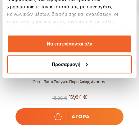
-20%
-15%
χρησιμοποιείτε τον ιστότοπό μας με συνεργάτες
κοινωνικών μέσων, διαφήμισης και αναλύσεων, οι
οποίοι ενδεχομένως να τις συνδυάσουν με άλλες
πληροφορίες που τους έχετε παραχωρήσει ή τις οποίες
έχουν συλλέξει σε σχέση με την από μέρους σας χρήση
των υπηρεσιών τους.
Να επιτρέπονται όλα
Προσαρμογή
cm
Gural Πιάτο Σπαγγέτι Πορσελάνης Avanos...
La
12,64 €
15,80 €
ΑΓΟΡΑ