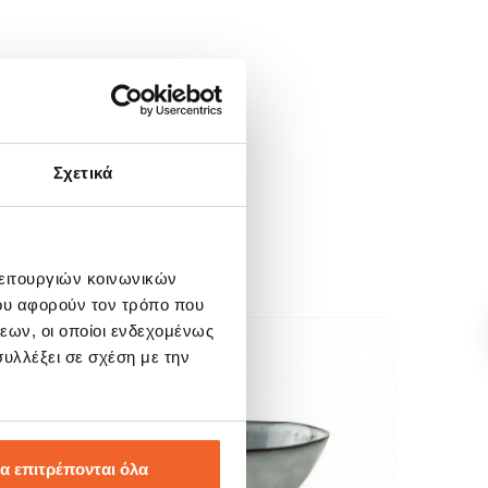
Σχετικά
λειτουργιών κοινωνικών
ου αφορούν τον τρόπο που
εων, οι οποίοι ενδεχομένως
υλλέξει σε σχέση με την
SALE!
SALE
-15%
-15
α επιτρέπονται όλα