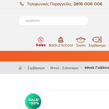
Τηλεφωνικές Παραγγελίες:
2816 006 006
Sales
Back 2 School
Σκεύη
Σερβίρισμα
Σερβίρισμα
Μπολ - Σαλατιέρες
Μπολ Γυάλιν
>
>
>
SALE!
-20%