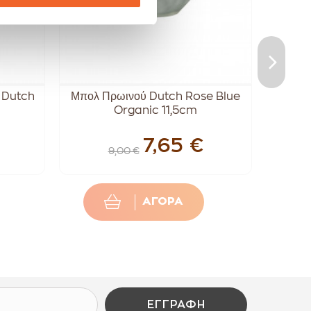
π Dutch
Μπολ Πρωινού Dutch Rose Blue
Μπο
Organic 11,5cm
G
7,65 €
9,00 €
ΑΓΟΡΑ
ΕΓΓΡΑΦΉ