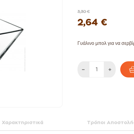
3,30 €
2,64 €
Γυάλινο μπολ για να σερβ
Χαρακτηριστικά
Τρόποι Αποστολή