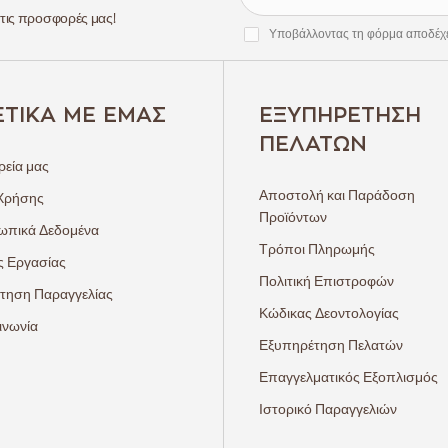
 τις προσφορές μας!
Υποβάλλοντας τη φόρμα αποδέχ
ΕΤΙΚΆ ΜΕ ΕΜΆΣ
ΕΞΥΠΗΡΈΤΗΣΗ
ΠΕΛΑΤΏΝ
ρεία μας
Αποστολή και Παράδοση
Χρήσης
Προϊόντων
πικά Δεδομένα
Τρόποι Πληρωμής
ς Εργασίας
Πολιτική Επιστροφών
τηση Παραγγελίας
Κώδικας Δεοντολογίας
ινωνία
Εξυπηρέτηση Πελατών
Επαγγελματικός Εξοπλισμός
Ιστορικό Παραγγελιών