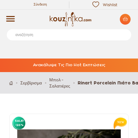
Σύνδεση
Wishlist
Ανακάλυψε Τις Πιο Hot Εκπτώσεις
Μπολ -
Σερβίρισμα
Rinart Porcelain Πιάτο 
>
>
>
Σαλατιέρες
SALE!
-20%