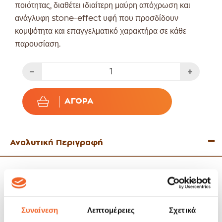
ποιότητας, διαθέτει ιδιαίτερη μαύρη απόχρωση και
ανάγλυφη stone-effect υφή που προσδίδουν
κομψότητα και επαγγελματικό χαρακτήρα σε κάθε
παρουσίαση.
ΑΓΟΡΆ
Αναλυτική Περιγραφή
Η διάμετρος των 20cm και το βαθύ του σχήμα προσφέρουν
άνεση στο σερβίρισμα, ενώ η ανθεκτική κατασκευή του
εξασφαλίζει μακροχρόνια χρήση τόσο σε οικιακό όσο και σε
επαγγελματικό περιβάλλον.
Συναίνεση
Λεπτομέρειες
Σχετικά
Είναι κατάλληλο για πλυντήριο πιάτων και φούρνο