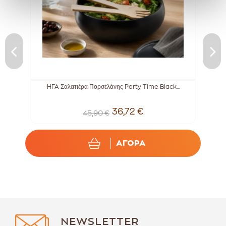
.
HFA Σαλατιέρα Πορσελάνης Party Time Black...
Μ
36,72 €
45,90 €
ΑΓΟΡΑ
NEWSLETTER