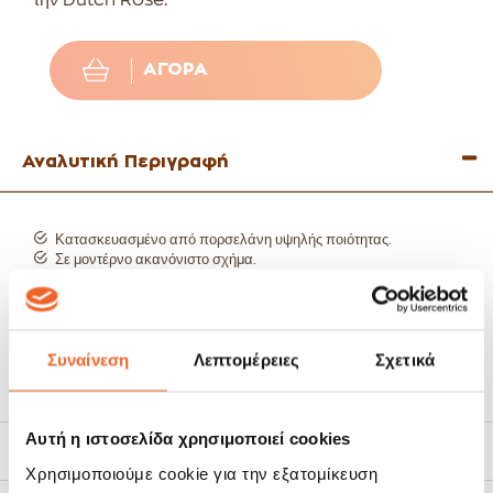
την Dutch Rose.
ΑΓΟΡΆ
Αναλυτική Περιγραφή
Κατασκευασμένο από πορσελάνη υψηλής ποιότητας.
Σε μοντέρνο ακανόνιστο σχήμα.
Ιδανικό για να σερβίρετε διάφορα ντιπ και ξηρούς καρπούς.
Σερβίρετε το πρωινό σας και τις σούπες.
Κατάλληλο για πλυντήριο πιάτων και φούρνο μικροκυμάτων.
Μέγεθος: 11,5cm.
Συναίνεση
Λεπτομέρειες
Σχετικά
Δείτε όλη τη συλλογή Dutch Rose Organic εδώ:
Αυτή η ιστοσελίδα χρησιμοποιεί cookies
Τρόποι Αποστολής
Χρησιμοποιούμε cookie για την εξατομίκευση