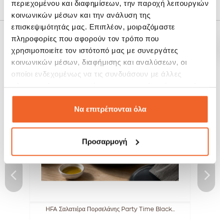
περιεχομένου και διαφημίσεων, την παροχή λειτουργιών
Πολιτική Επιστροφών
κοινωνικών μέσων και την ανάλυση της
επισκεψιμότητάς μας. Επιπλέον, μοιραζόμαστε
πληροφορίες που αφορούν τον τρόπο που
ΣΧΕΤΙΚΆ ΠΡΟΪΌΝΤΑ
χρησιμοποιείτε τον ιστότοπό μας με συνεργάτες
κοινωνικών μέσων, διαφήμισης και αναλύσεων, οι
οποίοι ενδεχομένως να τις συνδυάσουν με άλλες
SALE!
SALE!
-20%
-15%
πληροφορίες που τους έχετε παραχωρήσει ή τις οποίες
έχουν συλλέξει σε σχέση με την από μέρους σας χρήση
των υπηρεσιών τους.
Να επιτρέπονται όλα
Προσαρμογή
HFA Σαλατιέρα Πορσελάνης Party Time Black...
Μ