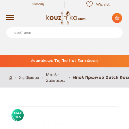
Σύνδεση
Wishlist
Ανακάλυψε Τις Πιο Hot Εκπτώσεις
Μπολ -
Σερβίρισμα
Μπολ Πρωινού Dutch Rose
>
>
>
Σαλατιέρες
SALE!
-15%