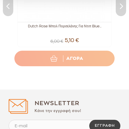
ong
Dutch Rose Μπολ Πορσελάνης Για Ντιπ Blue...
Μ
5,10 €
6,00 €
ΑΓΟΡΑ
NEWSLETTER
Κάνε την εγγραφή σου!
ΕΓΓΡΑΦΉ