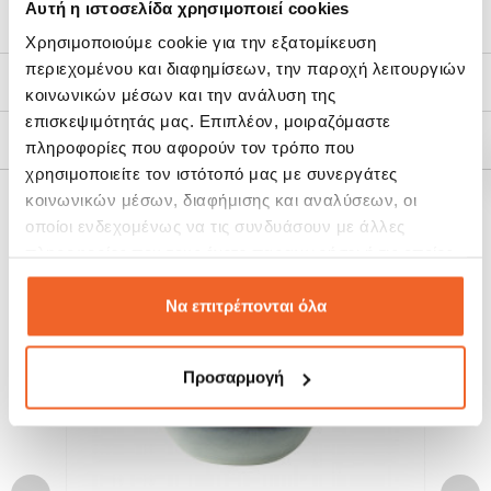
Αυτή η ιστοσελίδα χρησιμοποιεί cookies
Χαρακτηριστικά
Χρησιμοποιούμε cookie για την εξατομίκευση
περιεχομένου και διαφημίσεων, την παροχή λειτουργιών
Τρόποι Αποστολής
κοινωνικών μέσων και την ανάλυση της
επισκεψιμότητάς μας. Επιπλέον, μοιραζόμαστε
Πολιτική Επιστροφών
πληροφορίες που αφορούν τον τρόπο που
χρησιμοποιείτε τον ιστότοπό μας με συνεργάτες
κοινωνικών μέσων, διαφήμισης και αναλύσεων, οι
ΣΧΕΤΙΚΆ ΠΡΟΪΌΝΤΑ
οποίοι ενδεχομένως να τις συνδυάσουν με άλλες
πληροφορίες που τους έχετε παραχωρήσει ή τις οποίες
έχουν συλλέξει σε σχέση με την από μέρους σας χρήση
SALE!
SALE!
των υπηρεσιών τους.
Να επιτρέπονται όλα
-15%
-15%
Προσαρμογή