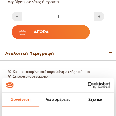
σερβίρετε σαλάτες ή φρούτα.
ΑΓΟΡΆ
Αναλυτική Περιγραφή
Κατασκευασμένη από πορσελάνη υψιλής ποιότητας.
Σε μοντέρνο σχεδιασμό.
Με όψη γρανίτη εσωτερικά και ματ τελείωμα.
Ιδανική για να σερβίρετε σαλάτες και φρούτα.
Κατάλληλη για επαγγελματική χρήση.
Μέγεθος: 24cm.
Συναίνεση
Λεπτομέρειες
Σχετικά
Κατάλληλο για πλυντήριο πιάτων.
Κατάλληλο για φούρνο μικροκυμμάτων.
Δείτε όλη τη συλλογή
Iron Granite εδώ: