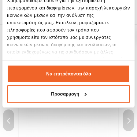
Χρησιμοποιούμε cookie για την εξατομίκευση
Τρόποι Αποστολής
περιεχομένου και διαφημίσεων, την παροχή λειτουργιών
κοινωνικών μέσων και την ανάλυση της
Πολιτική Επιστροφών
επισκεψιμότητάς μας. Επιπλέον, μοιραζόμαστε
πληροφορίες που αφορούν τον τρόπο που
χρησιμοποιείτε τον ιστότοπό μας με συνεργάτες
ΣΧΕΤΙΚΆ ΠΡΟΪΌΝΤΑ
κοινωνικών μέσων, διαφήμισης και αναλύσεων, οι
οποίοι ενδεχομένως να τις συνδυάσουν με άλλες
πληροφορίες που τους έχετε παραχωρήσει ή τις οποίες
SALE!
SALE!
-15%
-15%
έχουν συλλέξει σε σχέση με την από μέρους σας χρήση
των υπηρεσιών τους.
Να επιτρέπονται όλα
Προσαρμογή