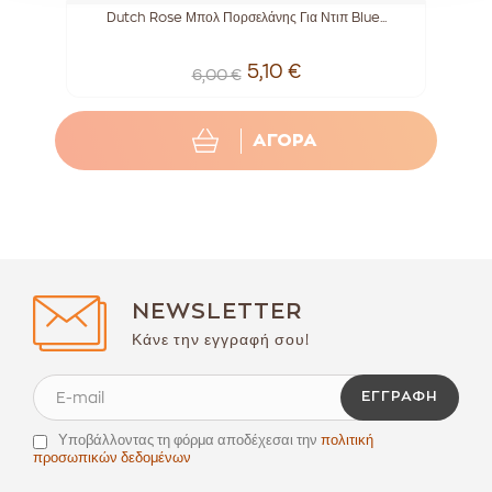
ong
Dutch Rose Μπολ Πορσελάνης Για Ντιπ Blue...
Μ
5,10 €
6,00 €
ΑΓΟΡΑ
NEWSLETTER
Κάνε την εγγραφή σου!
ΕΓΓΡΑΦΉ
Υποβάλλοντας τη φόρμα αποδέχεσαι την
πολιτική
προσωπικών δεδομένων