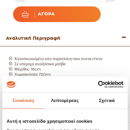
ΑΓΟΡΆ
Αναλυτική Περιγραφή
Κατασκευασμένο απο πορσελάνη new bone china.
Σε υπέροχα ανοιξιάτικα μοτίβα.
Μέγεθος: 16cm
Χωρητικότητα 720ml.
πλύσιμο στο χέρι.
Συνδυάζεται υπέροχα με όλες τις κούπες και φλιτζάνια της
συλλογής Laura Ashley.
Δείτε όλη τη συλλογή Heritage laua Ashley
εδώ:
Συναίνεση
Λεπτομέρειες
Σχετικά
Χαρακτηριστικά
Αυτή η ιστοσελίδα χρησιμοποιεί cookies