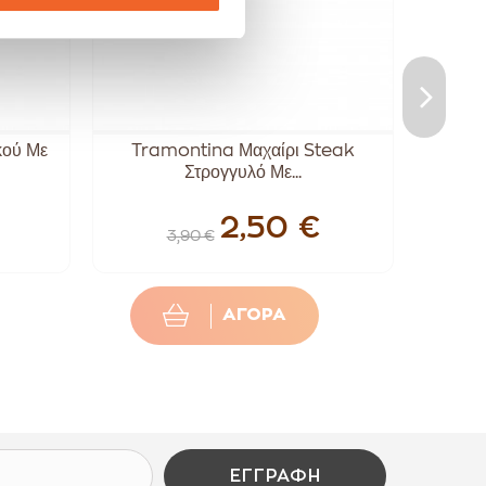
κού Με
Tramontina Μαχαίρι Steak
Μ
Στρογγυλό Με...
Σ
2,50 €
3,90 €
ΑΓΟΡΑ
ΕΓΓΡΑΦΉ