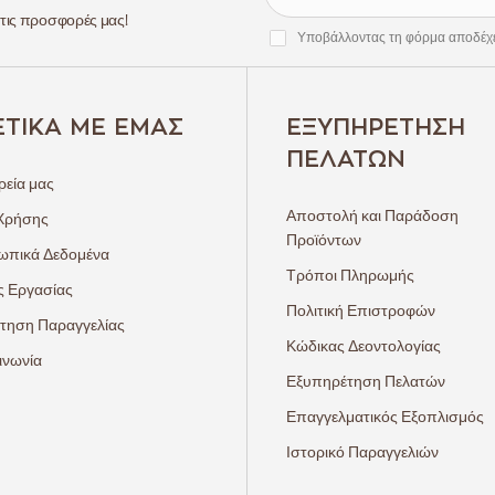
 τις προσφορές μας!
Υποβάλλοντας τη φόρμα αποδέχ
ΕΤΙΚΆ ΜΕ ΕΜΆΣ
ΕΞΥΠΗΡΈΤΗΣΗ
ΠΕΛΑΤΏΝ
ρεία μας
Αποστολή και Παράδοση
Χρήσης
Προϊόντων
πικά Δεδομένα
Τρόποι Πληρωμής
ς Εργασίας
Πολιτική Επιστροφών
τηση Παραγγελίας
Κώδικας Δεοντολογίας
ινωνία
Εξυπηρέτηση Πελατών
Επαγγελματικός Εξοπλισμός
Ιστορικό Παραγγελιών