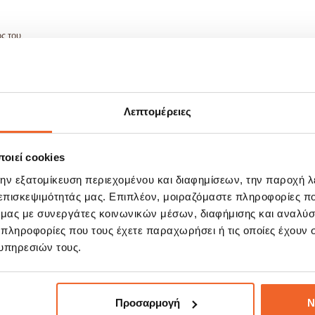
ς του.
Λεπτομέρειες
οιεί cookies
ΣΧΕΤΙΚΆ ΠΡΟΪΌΝΤΑ
την εξατομίκευση περιεχομένου και διαφημίσεων, την παροχή 
 επισκεψιμότητάς μας. Επιπλέον, μοιραζόμαστε πληροφορίες π
ό μας με συνεργάτες κοινωνικών μέσων, διαφήμισης και αναλύσ
 πληροφορίες που τους έχετε παραχωρήσει ή τις οποίες έχουν σ
E!
SALE!
%
-20%
υπηρεσιών τους.
Προσαρμογή
Ν