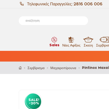
Τηλεφωνικές Παραγγελίες:
2816 006 006
Sales
Νέες Αφίξεις
Σκεύη
Σερβίρι
Σερβίρισμα
Μαχαιροπίρουνα
Pintinox Μαχα
>
>
>
SALE!
-20%