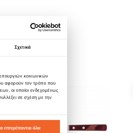
Σχετικά
λειτουργιών κοινωνικών
ου αφορούν τον τρόπο που
εων, οι οποίοι ενδεχομένως
υλλέξει σε σχέση με την
SALE!
SALE
-36%
-20
α επιτρέπονται όλα