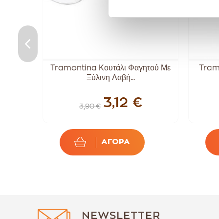
uke
Tramontina Κουτάλι Φαγητού Με
Tram
Ξύλινη Λαβή...
3,12 €
3,90 €
ΑΓΟΡΑ
NEWSLETTER