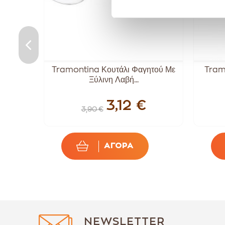
uke
Tramontina Κουτάλι Φαγητού Με
Tram
Ξύλινη Λαβή...
3,12 €
3,90 €
ΑΓΟΡΑ
NEWSLETTER