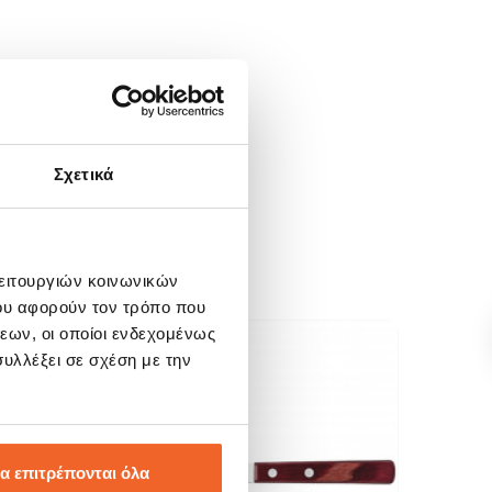
Σχετικά
λειτουργιών κοινωνικών
ου αφορούν τον τρόπο που
εων, οι οποίοι ενδεχομένως
υλλέξει σε σχέση με την
SALE!
SALE
-36%
-20
α επιτρέπονται όλα