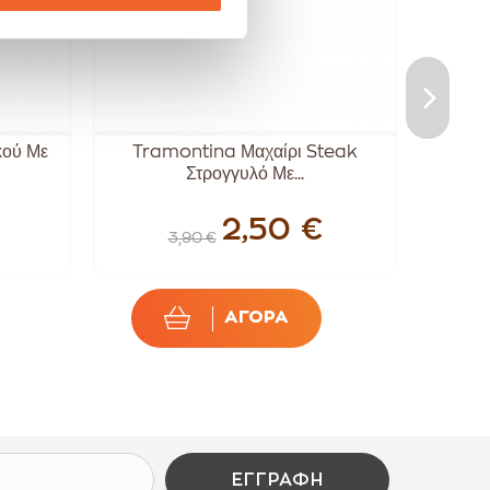
κού Με
Tramontina Μαχαίρι Steak
Μ
Στρογγυλό Με...
Σ
2,50 €
3,90 €
ΑΓΟΡΑ
ΕΓΓΡΑΦΉ