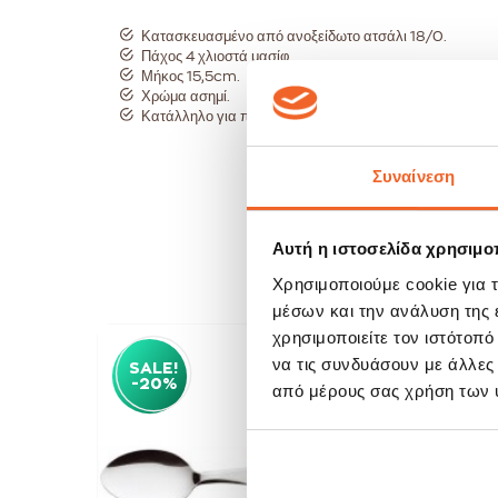
Κατασκευασμένο από ανοξείδωτο ατσάλι 18/0.
Πάχος 4 χλιοστά μασίφ.
Μήκος 15,5cm.
Χρώμα ασημί.
Κατάλληλο για πλυντήριο πιάτων.
Συναίνεση
Αυτή η ιστοσελίδα χρησιμοπ
Χρησιμοποιούμε cookie για 
μέσων και την ανάλυση της
χρησιμοποιείτε τον ιστότοπ
να τις συνδυάσουν με άλλες
SALE!
SAL
-20%
-20
από μέρους σας χρήση των 