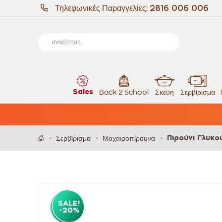
Τηλεφωνικές Παραγγελίες:
2816 006 006
Sales
Back 2 School
Σκεύη
Σερβίρισμα
Σερβίρισμα
Μαχαιροπίρουνα
Πιρούνι Γλυκ
>
>
>
SALE!
-20%