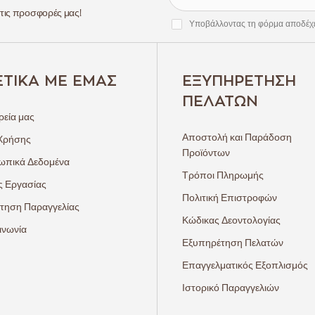
 τις προσφορές μας!
Υποβάλλοντας τη φόρμα αποδέχ
ΕΤΙΚΆ ΜΕ ΕΜΆΣ
ΕΞΥΠΗΡΈΤΗΣΗ
ΠΕΛΑΤΏΝ
ρεία μας
Αποστολή και Παράδοση
Χρήσης
Προϊόντων
πικά Δεδομένα
Τρόποι Πληρωμής
ς Εργασίας
Πολιτική Επιστροφών
τηση Παραγγελίας
Κώδικας Δεοντολογίας
ινωνία
Εξυπηρέτηση Πελατών
Επαγγελματικός Εξοπλισμός
Ιστορικό Παραγγελιών