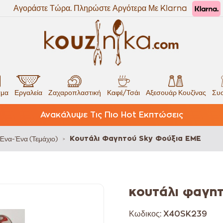
Αγοράστε Τώρα. Πληρώστε Αργότερα Με Klarna
σμα
Εργαλεία
Ζαχαροπλαστική
Καφέ/Τσάι
Αξεσουάρ Κουζίνας
Συσ
Ανακάλυψε Τις Πιο Hot Εκπτώσεις
Ένα-Ένα (Τεμάχιο)
Κουτάλι Φαγητού Sky Φούξια EME
>
κουτάλι φαγη
Κωδικος:
X40SK239