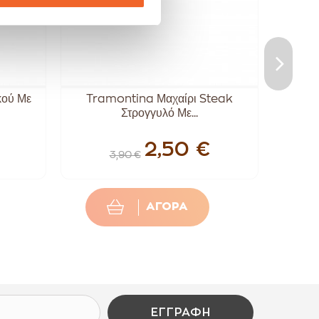
κού Με
Tramontina Μαχαίρι Steak
Μ
Στρογγυλό Με...
Σ
2,50 €
3,90 €
ΑΓΟΡΑ
ΕΓΓΡΑΦΉ