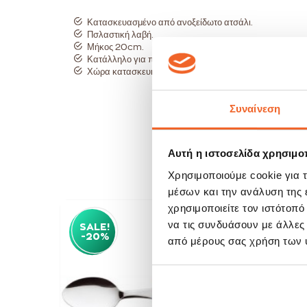
Κατασκευασμένο από ανοξείδωτο ατσάλι.
Πσλαστική λαβή.
Μήκος 20cm.
Κατάλληλο για πλυντήριο πιάτων.
Χώρα κατασκευής Ιταλία.
Συναίνεση
Αυτή η ιστοσελίδα χρησιμοπ
Χρησιμοποιούμε cookie για 
μέσων και την ανάλυση της
χρησιμοποιείτε τον ιστότοπ
να τις συνδυάσουν με άλλες
SALE!
SAL
-20%
-20
από μέρους σας χρήση των 