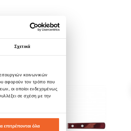
Σχετικά
λειτουργιών κοινωνικών
ου αφορούν τον τρόπο που
εων, οι οποίοι ενδεχομένως
υλλέξει σε σχέση με την
SALE!
SALE
-36%
-20
α επιτρέπονται όλα