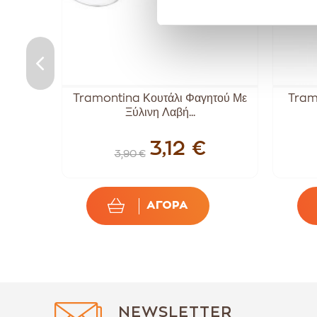
είδωτο
Tramontina Κουτάλι Φαγητού Με
Tram
Ξύλινη Λαβή...
3,12 €
3,90 €
ΑΓΟΡΑ
NEWSLETTER