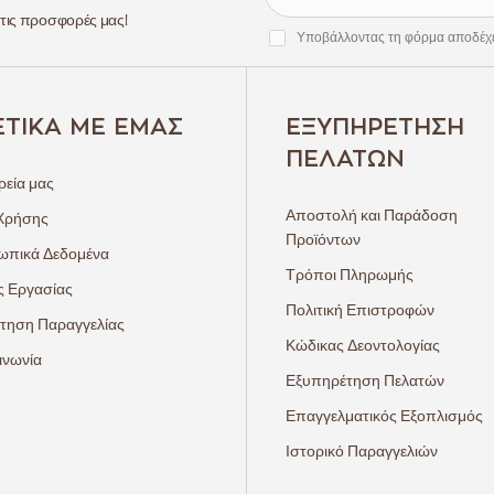
 τις προσφορές μας!
Υποβάλλοντας τη φόρμα αποδέχ
ΕΤΙΚΆ ΜΕ ΕΜΆΣ
ΕΞΥΠΗΡΈΤΗΣΗ
ΠΕΛΑΤΏΝ
ρεία μας
Αποστολή και Παράδοση
Χρήσης
Προϊόντων
πικά Δεδομένα
Τρόποι Πληρωμής
ς Εργασίας
Πολιτική Επιστροφών
τηση Παραγγελίας
Κώδικας Δεοντολογίας
ινωνία
Εξυπηρέτηση Πελατών
Επαγγελματικός Εξοπλισμός
Ιστορικό Παραγγελιών