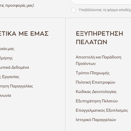
 τις προσφορές μας!
Υποβάλλοντας τη φόρμα αποδέχ
ΕΤΙΚΆ ΜΕ ΕΜΆΣ
ΕΞΥΠΗΡΈΤΗΣΗ
ΠΕΛΑΤΏΝ
ρεία μας
Αποστολή και Παράδοση
Χρήσης
Προϊόντων
πικά Δεδομένα
Τρόποι Πληρωμής
ς Εργασίας
Πολιτική Επιστροφών
τηση Παραγγελίας
Κώδικας Δεοντολογίας
ινωνία
Εξυπηρέτηση Πελατών
Επαγγελματικός Εξοπλισμός
Ιστορικό Παραγγελιών