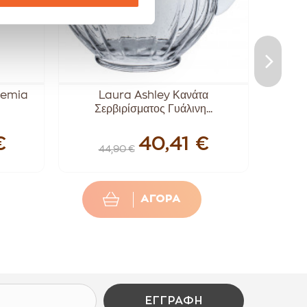
hemia
Laura Ashley Κανάτα
Καρ
Σερβιρίσματος Γυάλινη...
€
40,41 €
44,90 €
ΑΓΟΡΑ
ΕΓΓΡΑΦΉ