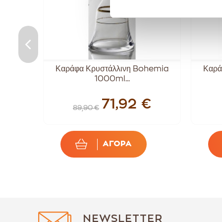
ή Party
Καράφα Κρυστάλλινη Bohemia
Καρά
1000ml...
€
71,92 €
89,90 €
ΑΓΟΡΑ
NEWSLETTER