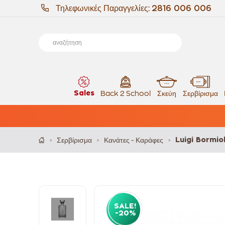
Τηλεφωνικές Παραγγελίες:
2816 006 006
Sales
Back 2 School
Σκεύη
Σερβίρισμα
Σερβίρισμα
Κανάτες - Καράφες
Luigi Bormio
>
>
>
SALE!
-20%