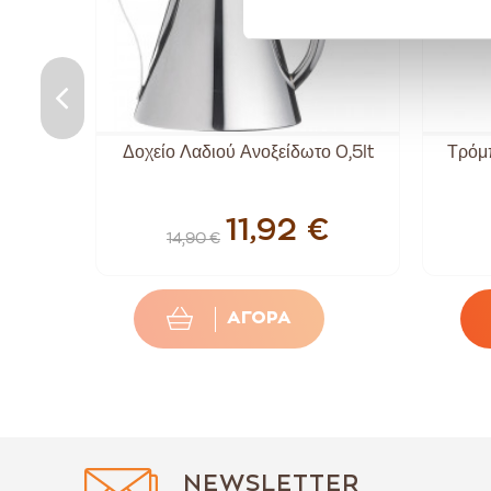
λινο
Δοχείο Λαδιού Ανοξείδωτο 0,5lt
Τρόμ
11,92 €
14,90 €
ΑΓΟΡΑ
NEWSLETTER