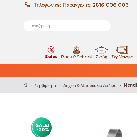
Τηλεφωνικές Παραγγελίες:
2816 006 006
Sales
Back 2 School
Σκεύη
Σερβίρισμα
Σερβίρισμα
Δοχεία & Μπουκάλια Λαδιού
Hend
>
>
>
SALE!
-20%