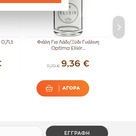
 0,7Lt
Φιάλη Για Λάδι/Ξύδι Γυάλινη
Luigi
Optima Elixir...
€
9,36 €
11,70 €
ΑΓΟΡΑ
ΕΓΓΡΑΦΉ