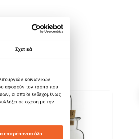
Σχετικά
λειτουργιών κοινωνικών
ου αφορούν τον τρόπο που
εων, οι οποίοι ενδεχομένως
υλλέξει σε σχέση με την
SALE!
SALE
-20%
-20
α επιτρέπονται όλα