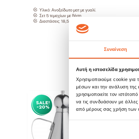
Υλικό: Ανοξείδωτο ματ με γυαλί.
Σετ 5 τεμαχίων με βάση.
Διαστάσεις: 18,5cm(ύψος) x 13cm(μήκος) x 11cm(πλάτ
Συναίνεση
Αυτή η ιστοσελίδα χρησιμοπ
Χρησιμοποιούμε cookie για 
μέσων και την ανάλυση της
χρησιμοποιείτε τον ιστότοπ
να τις συνδυάσουν με άλλες
SALE!
SAL
-20%
-20
από μέρους σας χρήση των 