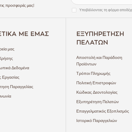
 τις προσφορές μας!
Υποβάλλοντας τη φόρμα αποδέχ
ΕΤΙΚΆ ΜΕ ΕΜΆΣ
ΕΞΥΠΗΡΈΤΗΣΗ
ΠΕΛΑΤΏΝ
ρεία μας
Αποστολή και Παράδοση
Χρήσης
Προϊόντων
πικά Δεδομένα
Τρόποι Πληρωμής
ς Εργασίας
Πολιτική Επιστροφών
τηση Παραγγελίας
Κώδικας Δεοντολογίας
ινωνία
Εξυπηρέτηση Πελατών
Επαγγελματικός Εξοπλισμός
Ιστορικό Παραγγελιών