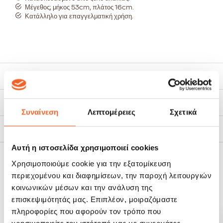
Μέγεθος; μήκος 53cm, πλάτος 16cm.
Κατάλληλο για επαγγελματική χρήση.
Χαρακτηριστικά
Τρόποι Αποστολής
Συναίνεση
Λεπτομέρειες
Σχετικά
Πολιτική Επιστροφών
Αυτή η ιστοσελίδα χρησιμοποιεί cookies
Χρησιμοποιούμε cookie για την εξατομίκευση
ΣΧΕΤΙΚΆ ΠΡΟΪΌΝΤΑ
περιεχομένου και διαφημίσεων, την παροχή λειτουργιών
κοινωνικών μέσων και την ανάλυση της
επισκεψιμότητάς μας. Επιπλέον, μοιραζόμαστε
SALE!
-20%
πληροφορίες που αφορούν τον τρόπο που
χρησιμοποιείτε τον ιστότοπό μας με συνεργάτες