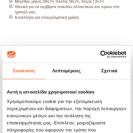
Μέγεθος: μήκος 28cm, πλάτος 18cm, πάχος 1,5cm.
Ιδανικό για να σερβίρετε ποικιλίες αλλαντικών και τυριών στο
τραπέζι σας.
Κατάλληλο για επαγγελματική χρήση.
Χαρακτηριστικά
Τρόποι Αποστολής
Συναίνεση
Λεπτομέρειες
Σχετικά
Πολιτική Επιστροφών
Αυτή η ιστοσελίδα χρησιμοποιεί cookies
Χρησιμοποιούμε cookie για την εξατομίκευση
ΣΧΕΤΙΚΆ ΠΡΟΪΌΝΤΑ
περιεχομένου και διαφημίσεων, την παροχή λειτουργιών
κοινωνικών μέσων και την ανάλυση της
επισκεψιμότητάς μας. Επιπλέον, μοιραζόμαστε
SALE!
πληροφορίες που αφορούν τον τρόπο που
-20%