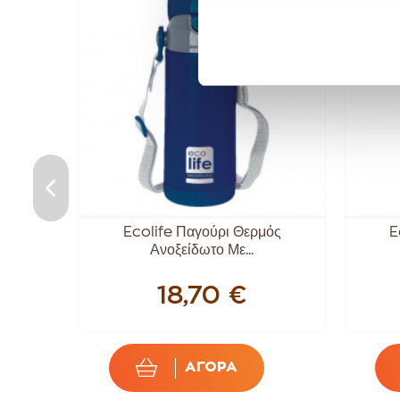
μός
Ecolife Παγούρι Θερμός
E
.
Ανοξείδωτο Με...
18,70 €
ΑΓΟΡΑ