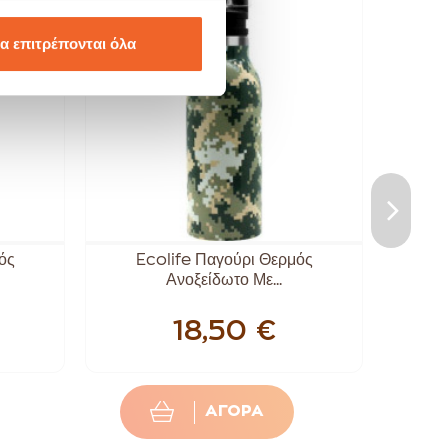
α επιτρέπονται όλα
ός
Ecolife Παγούρι Θερμός
Ecoli
Ανοξείδωτο Με...
18,50 €
ΑΓΟΡΑ