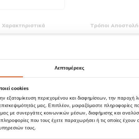
Χαρακτηριστικά
Τρόποι Αποστολή
λείο χωρίς διαρροές!
ς BPA .
ς διαρροές (αρκεί να την ενεργοποιήσετε πριν από τη χρήση) και ξεχωριστό 
Λεπτομέρειες
ισμα.
οιεί cookies
την εξατομίκευση περιεχομένου και διαφημίσεων, την παροχή 
 επισκεψιμότητάς μας. Επιπλέον, μοιραζόμαστε πληροφορίες π
ό μας με συνεργάτες κοινωνικών μέσων, διαφήμισης και αναλύσ
ΣΧΕΤΙΚΆ ΠΡΟΪΌΝΤΑ
 πληροφορίες που τους έχετε παραχωρήσει ή τις οποίες έχουν σ
υπηρεσιών τους.