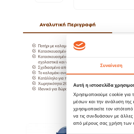
Αναλυτική Περιγραφή
Ποτήρι με καλαμάκι ιδανικό για τον περίπατο και το σχο
Κατασκευασμένο από πλαστικό υψηλής ποιότητας χωρί
Κατασκευασμένο με μονόδρομη βαλβίδα που αποτρέπει τι
σχολαστικά και να κουμπώνει εύκολα.
Συναίνεση
Σχεδιασμένο από 3 μέρη για εύκολο και γρήγορο καθάρ
Το καλαμάκι ανοίγει για εύκολο καθαρισμό.
Κατάλληλο για πλύσιμο στο πλυντήριο πιάτων.
Χωρητικότητα:296ml.
Αυτή η ιστοσελίδα χρησιμοπ
Ιδανικό για δώρο.
Χρησιμοποιούμε cookie για 
μέσων και την ανάλυση της
χρησιμοποιείτε τον ιστότοπ
να τις συνδυάσουν με άλλες
από μέρους σας χρήση των 