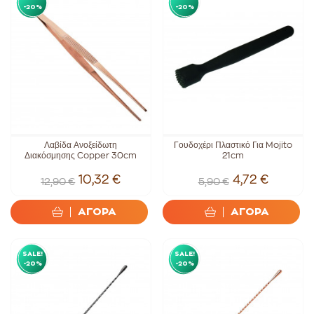
-20%
-20%
Λαβίδα Ανοξείδωτη
Γουδοχέρι Πλαστικό Για Mojito
Διακόσμησης Copper 30cm
21cm
10,32 €
4,72 €
12,90 €
5,90 €
ΑΓΟΡΑ
ΑΓΟΡΑ
SALE!
SALE!
-20%
-20%