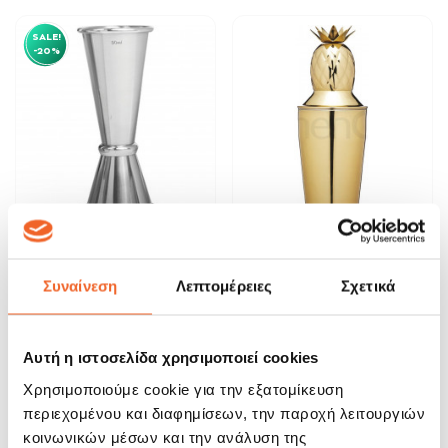
SALE!
-20%
Μεζούρα Ποτών Διπλή Aps Bar
Σέικερ Bar Craft Art Brass
Jigger japan...
350ml Kitchencraft
Συναίνεση
Λεπτομέρειες
Σχετικά
19,92 €
32,50 €
24,90 €
ΑΓΟΡΑ
ΑΓΟΡΑ
Αυτή η ιστοσελίδα χρησιμοποιεί cookies
Χρησιμοποιούμε cookie για την εξατομίκευση
SALE!
SALE!
περιεχομένου και διαφημίσεων, την παροχή λειτουργιών
-20%
-20%
κοινωνικών μέσων και την ανάλυση της