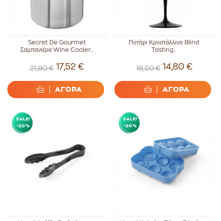
Secret De Gourmet
Ποτήρι Κρυστάλλινο Blind
Σαμπανιέρα Wine Cooler...
Tasting...
17,52 €
14,80 €
21,90 €
18,50 €
ΑΓΟΡΑ
ΑΓΟΡΑ
SALE!
SALE!
-20%
-20%