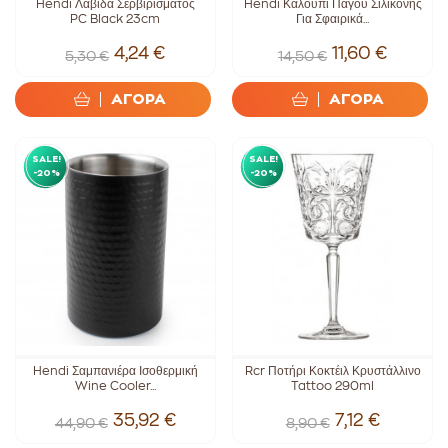
Hendi Λαβίδα Σερβιρίσματος
Hendi Καλούπι Πάγου Σιλικόνης
PC Black 23cm
Για Σφαιρικά...
4,24 €
11,60 €
5,30 €
14,50 €
ΑΓΟΡΑ
ΑΓΟΡΑ
SALE!
SALE!
-20%
-20%
Hendi Σαμπανιέρα Ισοθερμική
Rcr Ποτήρι Κοκτέιλ Κρυστάλλινο
Wine Cooler...
Tattoo 290ml
35,92 €
7,12 €
44,90 €
8,90 €