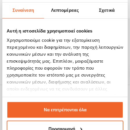
Συναίνεση
Λεπτομέρειες
Σχετικά
Αυτή η ιστοσελίδα χρησιμοποιεί cookies
NEWSLETTER
Κάνε την εγγραφή σου!
Χρησιμοποιούμε cookie για την εξατομίκευση
περιεχομένου και διαφημίσεων, την παροχή λειτουργιών
κοινωνικών μέσων και την ανάλυση της
ΕΓΓΡΑΦΉ
επισκεψιμότητάς μας. Επιπλέον, μοιραζόμαστε
Υποβάλλοντας τη φόρμα αποδέχεσαι την
πολιτική
πληροφορίες που αφορούν τον τρόπο που
προσωπικών δεδομένων
χρησιμοποιείτε τον ιστότοπό μας με συνεργάτες
κοινωνικών μέσων, διαφήμισης και αναλύσεων, οι
οποίοι ενδεχομένως να τις συνδυάσουν με άλλες
πληροφορίες που τους έχετε παραχωρήσει ή τις οποίες
έχουν συλλέξει σε σχέση με την από μέρους σας χρήση
των υπηρεσιών τους.
Να επιτρέπονται όλα
Τηλεφωνικές παραγγελίες
2816 006 006
Προσαρμογή