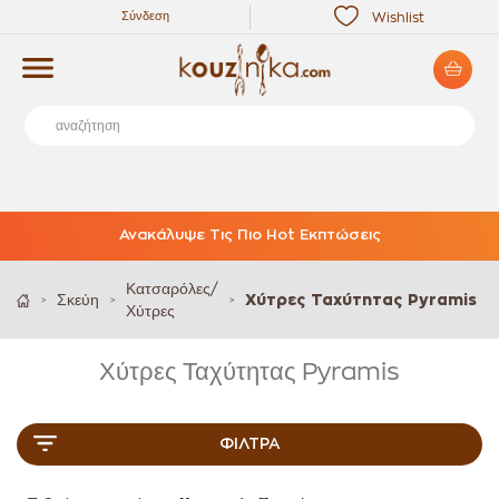
Σύνδεση
Wishlist
Ανακάλυψε Τις Πιο Hot Εκπτώσεις
Κατσαρόλες/
Σκεύη
Χύτρες Ταχύτητας Pyramis
>
>
>
Χύτρες
Χύτρες Ταχύτητας Pyramis
ΦΊΛΤΡΑ