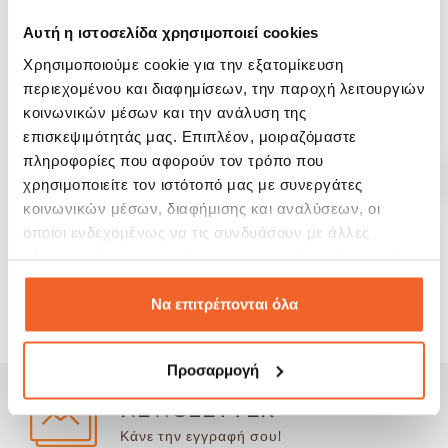
Αυτή η ιστοσελίδα χρησιμοποιεί cookies
Χρησιμοποιούμε cookie για την εξατομίκευση
περιεχομένου και διαφημίσεων, την παροχή λειτουργιών
κοινωνικών μέσων και την ανάλυση της
επισκεψιμότητάς μας. Επιπλέον, μοιραζόμαστε
Pyramis Χύτρα Ταχύτητος
Optimum Plus 6lit
πληροφορίες που αφορούν τον τρόπο που
χρησιμοποιείτε τον ιστότοπό μας με συνεργάτες
91,99 €
126,50 €
κοινωνικών μέσων, διαφήμισης και αναλύσεων, οι
οποίοι ενδεχομένως να τις συνδυάσουν με άλλες
ΑΓΟΡΑ
πληροφορίες που τους έχετε παραχωρήσει ή τις οποίες
έχουν συλλέξει σε σχέση με την από μέρους σας χρήση
των υπηρεσιών τους.
Να επιτρέπονται όλα
Προσαρμογή
NEWSLETTER
Κάνε την εγγραφή σου!