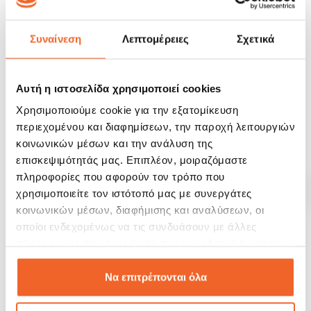
Fissler Τηγάνι Αντικολλητικό
Fissler Τηγάνι Αντικολλητικό
Συναίνεση
Λεπτομέρειες
Σχετικά
Adamant...
Adamant...
69,99 €
74,99 €
109,00 €
119,00 €
Αυτή η ιστοσελίδα χρησιμοποιεί cookies
ΑΓΟΡΑ
ΑΓΟΡΑ
Χρησιμοποιούμε cookie για την εξατομίκευση
περιεχομένου και διαφημίσεων, την παροχή λειτουργιών
SALE!
SALE!
κοινωνικών μέσων και την ανάλυση της
-35%
-22%
επισκεψιμότητάς μας. Επιπλέον, μοιραζόμαστε
πληροφορίες που αφορούν τον τρόπο που
χρησιμοποιείτε τον ιστότοπό μας με συνεργάτες
κοινωνικών μέσων, διαφήμισης και αναλύσεων, οι
οποίοι ενδεχομένως να τις συνδυάσουν με άλλες
πληροφορίες που τους έχετε παραχωρήσει ή τις οποίες
έχουν συλλέξει σε σχέση με την από μέρους σας χρήση
των υπηρεσιών τους.
Να επιτρέπονται όλα
Fissler Τηγάνι Αντικολλητικό
Fissler Τηγάνι Αντικολλητικό
Adamant...
Essential 26cm