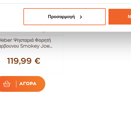
Προσαρμογή
Ν
eber Ψησταριά Φορητή
άρβουνου Smokey Joe...
119,99 €
ΑΓΟΡΑ