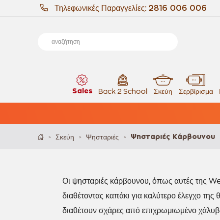
Τηλεφωνικές Παραγγελίες:
2816 006 006
Sales
Back 2 School
Σκεύη
Σερβίρισμα
Σκεύη
Ψησταριές
Ψησταριές Κάρβουνου
>
>
>
Οι ψησταριές κάρβουνου, όπως αυτές της We
διαθέτοντας καπάκι για καλύτερο έλεγχο της 
διαθέτουν σχάρες
από
επιχρωμιωμένο χάλυβ