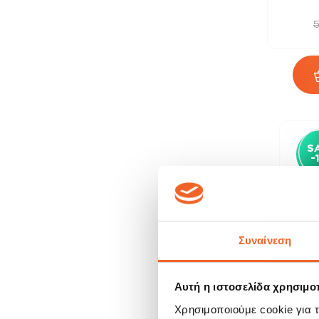
Παγούρια - Θερμός
5
Αξεσουάρ Bar
Ανοιχτήρια - Τιρμπουσόν
Παγοθήκες
Ψωμιέρες - Φρουτιέρες
Θήκες Μπαχαρικών
S
Μύλοι Αλατοπίπερου
-
Δοχεία Τροφίμων & Βάζα
Αποθήκευσης
Θήκες για Μαχαιροπίρουνα
Συναίνεση
Πιατοθήκες - Στεγνωτήρες
Πιάτων
Χαρτοπετσέτες &
Αυτή η ιστοσελίδα χρησιμοπ
Χαρτοπετσετοθήκες
Χρησιμοποιούμε cookie για 