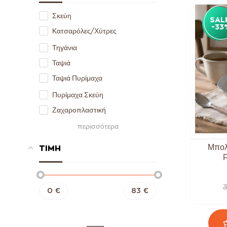
Σκεύη
SAL
-33
Κατσαρόλες/Χύτρες
Τηγάνια
Ταψιά
Ταψιά Πυρίμαχα
Πυρίμαχα Σκεύη
Ζαχαροπλαστική
Μπολ Προετοιμασίας - Μπασίνες
περισσότερα
Εργαλεία
Μπολ
ΤΙΜΗ
Εργαλεία Μαγειρικής
P
Μαχαίρια Κουζίνας
3
Έξυπνα Εργαλεία Κουζίνας
0
€
83
€
Ζυγαριές Κουζίνας
Θερμόμετρα - Χρονόμετρα