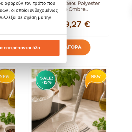
ου αφορούν τον τρόπο που
ster
Κουρτίνα Μπάνιου Polyester
Orange Ombre...
εων, οι οποίοι ενδεχομένως
υλλέξει σε σχέση με την
9,27 €
10,90 €
ΑΓΟΡΑ
α επιτρέπονται όλα
SALE!
-15%