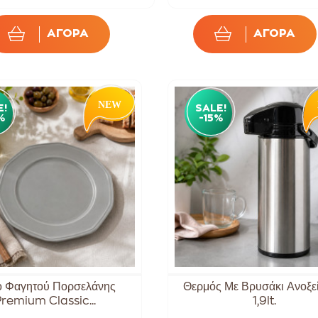
ΑΓΟΡΑ
ΑΓΟΡΑ
E!
SALE!
%
-15%
ο Φαγητού Πορσελάνης
Θερμός Με Βρυσάκι Ανοξε
remium Classic...
1,9lt.