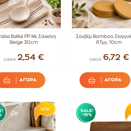
τάλα Βαθιά PP Με Σιλικόνη
Σουβέρ Bamboo Στογγυλ
Beige 30cm
6Τμχ. 10cm
2,54 €
6,72 €
2,99 €
7,90 €
ΑΓΟΡΑ
ΑΓΟΡΑ
E!
SALE!
%
-15%