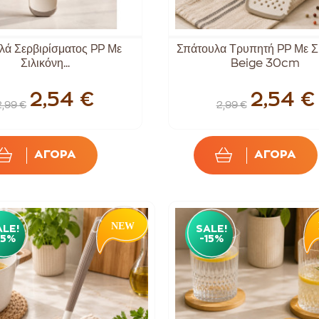
λά Σερβιρίσματος PP Με
Σπάτουλα Τρυπητή PP Με Σ
Σιλικόνη...
Beige 30cm
2,54 €
2,54 €
2,99 €
2,99 €
ΑΓΟΡΑ
ΑΓΟΡΑ
ALE!
SALE!
15%
-15%