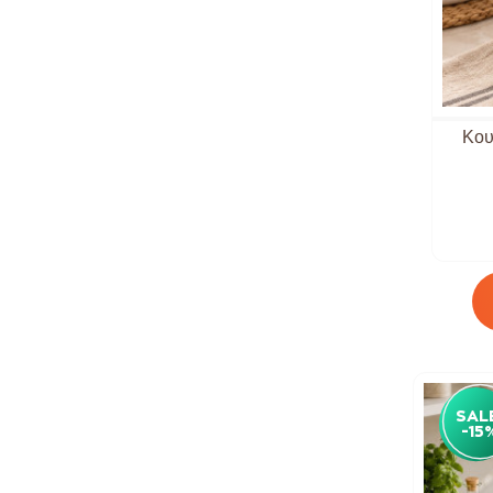
Νέες Αφίξεις
Back 2 School
Lunch Bags - Τσάντες Φάγητου
Παιδικά Φαγητοδοχεία - Lunch
Box
Κου
Συσκευές
Καφετιέρες - Μηχανές Καφέ
Καφέ/Τσάι
Φλυτζάνια
Φλιτζάνια Espresso
Βραστήρες
Τσαγιέρες
Δοχεία Καφέ & Ζάχαρη
SAL
-15
Παιδικά
Παιδικά Φαγητοδοχεία - Lunch