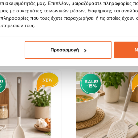
 επισκεψιμότητάς μας. Επιπλέον, μοιραζόμαστε πληροφορίες π
ρτίνα Μπάνιου Polyester
Κουρτίνα Μπάνιου Polye
Beige Ανάγλυφη...
White Ανάγλυφη...
ό μας με συνεργάτες κοινωνικών μέσων, διαφήμισης και αναλύσ
 πληροφορίες που τους έχετε παραχωρήσει ή τις οποίες έχουν σ
8,42 €
8,42 €
υπηρεσιών τους.
9,90 €
9,90 €
ΑΓΟΡΑ
ΑΓΟΡΑ
Προσαρμογή
Ν
E!
SALE!
%
-15%