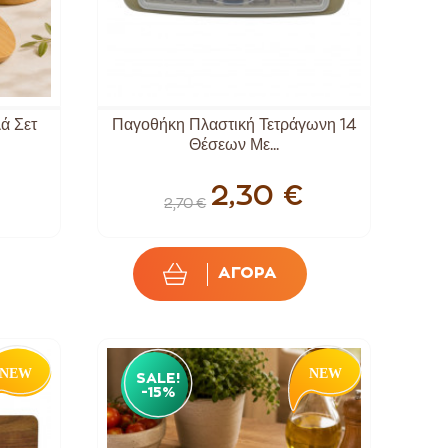
ά Σετ
Παγοθήκη Πλαστική Τετράγωνη 14
Θέσεων Με...
2,30 €
2,70 €
ΑΓΟΡΑ
SALE!
-15%