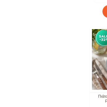
Μαχαιροπίρουνα
Σετ Μαχαιροπίρουνα 24 & 30
τμχ.
Κανάτες - Καράφες
Κανάτες Ακρυλικές-Πλαστικές
SAL
Κανάτες Θερμός
-32
Δίσκοι Σερβιρίσματος
Πλατό Σερβιρίσματος
Κουτάλες - Σπάτουλες
Σετ Κουτάλες
Λαβίδες - Πιρούνες
Σετ Σερβιρίσματος Σαλάτας
Αξεσουάρ Κουζίνας
Πιάτ
Οργάνωση Κουζίνας
P
Επιφάνειες Κοπής