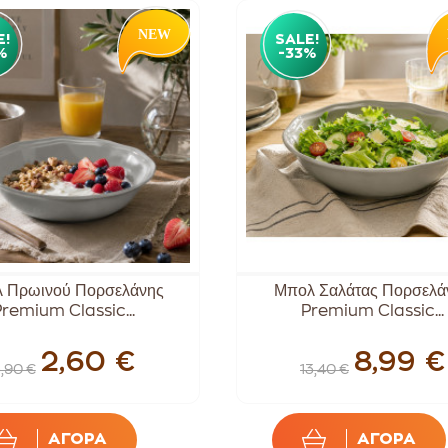
E!
SALE!
%
-33%
 Πρωινού Πορσελάνης
Μπολ Σαλάτας Πορσελά
remium Classic...
Premium Classic...
2,60 €
8,99 €
,90 €
13,40 €
ΑΓΟΡΑ
ΑΓΟΡΑ