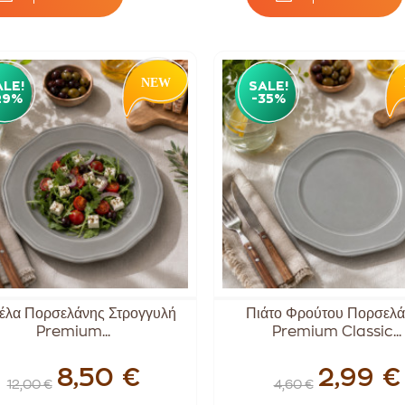
ALE!
SALE!
29%
-35%
τέλα Πορσελάνης Στρογγυλή
Πιάτο Φρούτου Πορσελά
Premium...
Premium Classic...
8,50 €
2,99 €
12,00 €
4,60 €