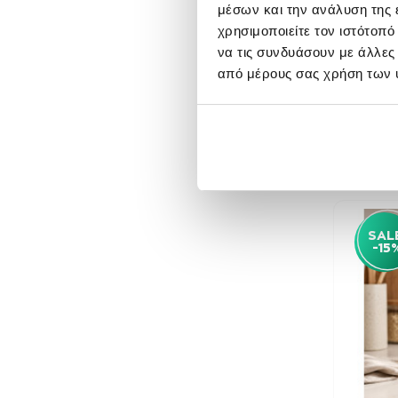
Θήκες & Βάσεις για Χαρτί
μέσων και την ανάλυση της
Κου
Κουζίνας
χρησιμοποιείτε τον ιστότοπ
Σουπλά & Σουβέρ
να τις συνδυάσουν με άλλες
από μέρους σας χρήση των 
Φαγητοδοχεία
Μπάνιο
Καλαθάκια Μπάνιου
Πιγκάλ
Αξεσουάρ Μπάνιου
Θήκες για Οδοντόβουρτσες
SAL
Dispenser - Σαπουνοθήκες
-15
Μπάνιου
Καλάθια Απλύτων
Κουρτίνες Μπάνιου
Χαλιά - Πατάκια Μπάνιου
Κουτιά Αποθήκευσης Μπάνιου