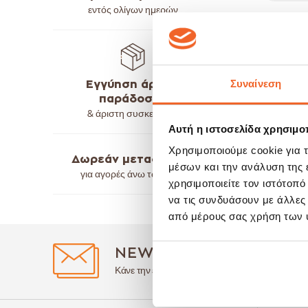
εντός ολίγων ημερών
Συναίνεση
Εγγύηση άρτιας
παράδοσης
& άριστη συσκευασία
Αυτή η ιστοσελίδα χρησιμοπ
Χρησιμοποιούμε cookie για 
Δωρεάν μεταφορικά
μέσων και την ανάλυση της
για αγορές άνω των
50€
χρησιμοποιείτε τον ιστότοπ
να τις συνδυάσουν με άλλες
από μέρους σας χρήση των 
NEWSLETTER
Κάνε την εγγραφή σου & μάθε για όλα τα νέα και