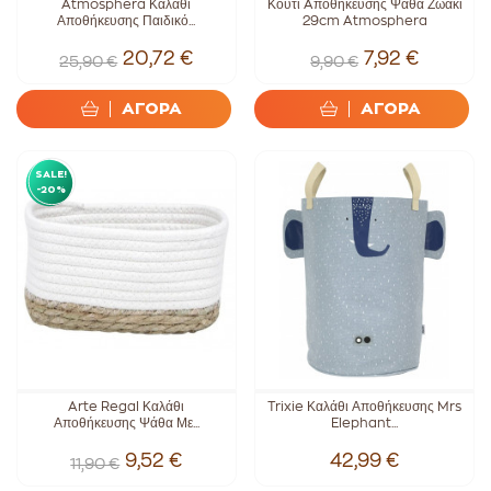
Atmosphera Καλάθι
Κουτί Aποθήκευσης Ψάθα Ζωάκι
Αποθήκευσης Παιδικό...
29cm Atmosphera
20,72 €
7,92 €
25,90 €
9,90 €
ΑΓΟΡΑ
ΑΓΟΡΑ
SALE!
-20%
Arte Regal Καλάθι
Trixie Καλάθι Αποθήκευσης Mrs
Αποθήκευσης Ψάθα Με...
Elephant...
9,52 €
42,99 €
11,90 €