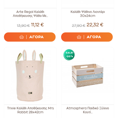
Arte Regal Καλάθι
Καλάθι Ψάθινο Λιοντάρι
Αποθήκευσης Ψάθα Με...
30x24cm
11,12 €
22,32 €
13,90 €
27,90 €
ΑΓΟΡΑ
ΑΓΟΡΑ
SALE!
-20%
Trixie Καλάθι Αποθήκευσης Mrs
Atmosphera Παιδικό Ξύλινο
Rabbit 28x42cm
Κουτί...