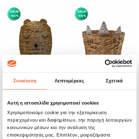
SALE!
SALE!
-20%
-20%
Καλάθι Ψάθινο Παιδικό Με
Καλάθι Ψάθινο Παιδικό Φυσικό
Συναίνεση
Λεπτομέρειες
Σχετικά
Καπάκι 40cm
Χρώμα 42cm
71,92 €
46,32 €
89,90 €
57,90 €
Αυτή η ιστοσελίδα χρησιμοποιεί cookies
ΑΓΟΡΑ
ΑΓΟΡΑ
Χρησιμοποιούμε cookie για την εξατομίκευση
περιεχομένου και διαφημίσεων, την παροχή λειτουργιών
SALE!
SALE!
κοινωνικών μέσων και την ανάλυση της
-17%
-20%
επισκεψιμότητάς μας. Επιπλέον, μοιραζόμαστε