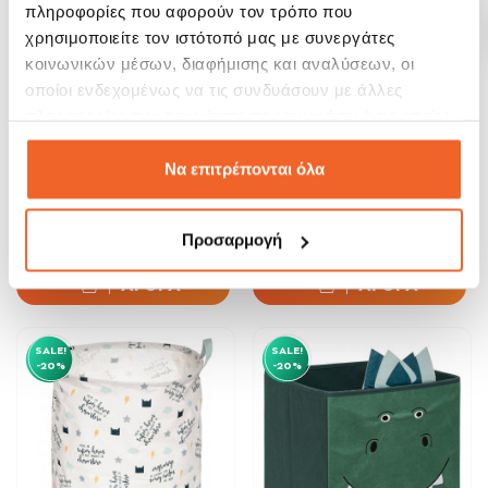
πληροφορίες που αφορούν τον τρόπο που
χρησιμοποιείτε τον ιστότοπό μας με συνεργάτες
κοινωνικών μέσων, διαφήμισης και αναλύσεων, οι
οποίοι ενδεχομένως να τις συνδυάσουν με άλλες
πληροφορίες που τους έχετε παραχωρήσει ή τις οποίες
έχουν συλλέξει σε σχέση με την από μέρους σας χρήση
των υπηρεσιών τους.
Να επιτρέπονται όλα
Atmosphera Παιδική
Atmosphera Καλάθι
Βιβλιοθήκη Δαπέδου...
Αποθήκευσης Παιδικό...
89,90 €
13,44 €
Προσαρμογή
108,00 €
16,80 €
ΑΓΟΡΑ
ΑΓΟΡΑ
SALE!
SALE!
-20%
-20%