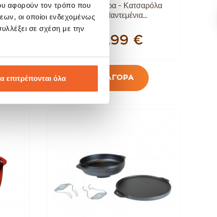
ου αφορούν τον τρόπο που
ρόλα
Lodge Γάστρα - Κατσαρόλα
Εμαγιέ Μαντεμένια...
εων, οι οποίοι ενδεχομένως
υλλέξει σε σχέση με την
199,99 €
ΑΓΟΡΑ
α επιτρέπονται όλα