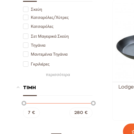
Σκεύη
Κατσαρόλες/Χύτρες
Κατσαρόλες
Σετ Μαγειρικά Σκεύη
Τηγάνια
Μαντεμένια Τηγάνια
Γκριλιέρες
Wok
περισσότερα
Ταψιά
Lodge 
ΤΙΜΗ
Ταψιά Μαντεμένια
Βαθιά Ταψιά
Ρηχά Ταψιά
7
€
280
€
Γάστρες
Ψησταριές