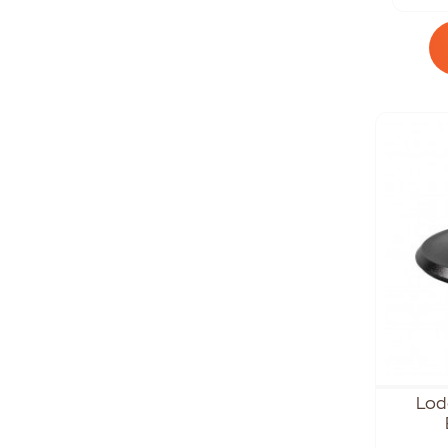
Σχάρες
Φοιτητικό Σπίτι
Δώρα Για Όλη Την Οικογένεια
Xmas Gifts
Masterchef
Υγιεινό Μαγείρεμα
Τηγάνια
Top Προϊόντα
Lod