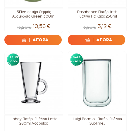
5Five ποτήρι Θερμός
Pasabahce Ποτήρι Irish
Ανοξείδωτο Green 300ml
Γυάλινο Για Καφέ 230ml
10,56 €
3,12 €
13,20 €
3,90 €
ΑΓΟΡΑ
ΑΓΟΡΑ
SALE!
SALE!
-20%
-20%
Libbey Ποτήρι Γυάλινο Latte
Luigi Bormioli Ποτήρι Γυάλινο
280ml Acapulco
Sublime...