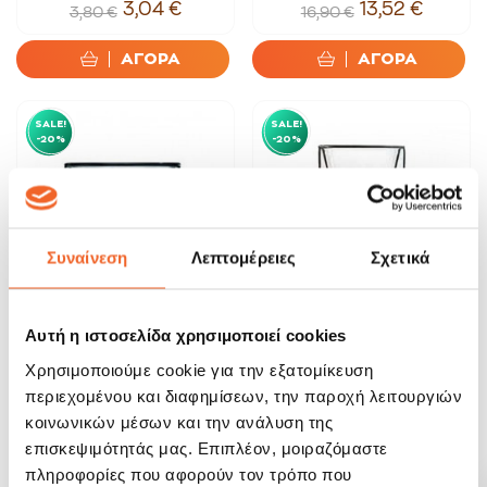
3,04 €
13,52 €
3,80 €
16,90 €
ΑΓΟΡΑ
ΑΓΟΡΑ
SALE!
SALE!
-20%
-20%
Συναίνεση
Λεπτομέρειες
Σχετικά
Αυτή η ιστοσελίδα χρησιμοποιεί cookies
Luigi Bormioli Ποτήρι Γύαλινο
Ποτήρι Thermic Glass 340ml
Χρησιμοποιούμε cookie για την εξατομίκευση
Sublime...
Luigi Bormioli
περιεχομένου και διαφημίσεων, την παροχή λειτουργιών
12,72 €
12,72 €
15,90 €
15,90 €
κοινωνικών μέσων και την ανάλυση της
επισκεψιμότητάς μας. Επιπλέον, μοιραζόμαστε
ΑΓΟΡΑ
ΑΓΟΡΑ
πληροφορίες που αφορούν τον τρόπο που