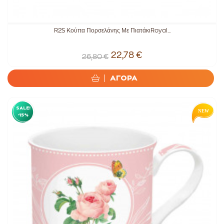
R2S Kούπα Πορσελάνης Με ΠιατάκιRoyal...
22,78 €
26,80 €
ΑΓΟΡΑ
SALE!
-15%