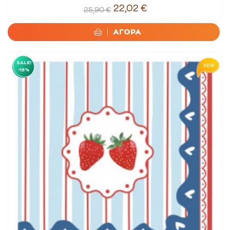
22,02 €
25,90 €
ΑΓΟΡΑ
SALE!
-15%