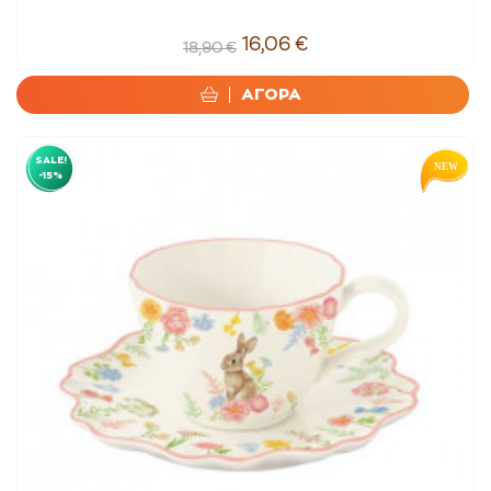
16,06 €
18,90 €
ΑΓΟΡΑ
SALE!
-15%