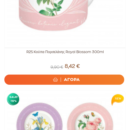
R2S Kούπα Πορσελάνης Royal Blossom 300ml
8,42 €
9,90 €
ΑΓΟΡΑ
SALE!
-15%