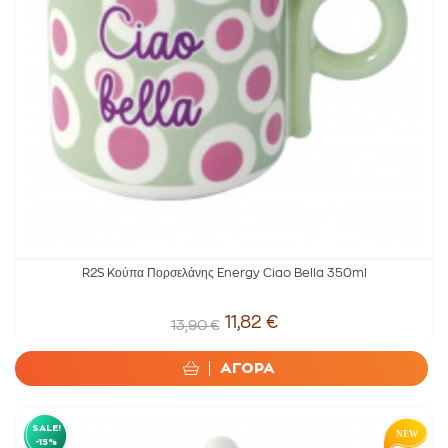
R2S Kούπα Πορσελάνης Energy Ciao Bella 350ml
11,82 €
13,90 €
ΑΓΟΡΑ
SALE!
-15%