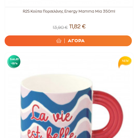
R2S Kούπα Πορσελάνης Energy Mamma Mia 350ml
11,82 €
13,90 €
ΑΓΟΡΑ
SALE!
-15%