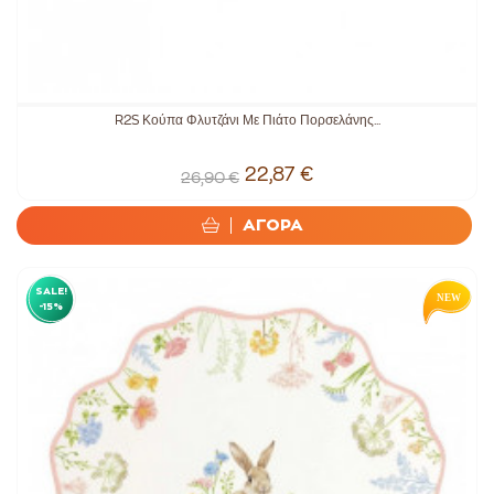
R2S Κούπα Φλυτζάνι Με Πιάτο Πορσελάνης...
22,87 €
26,90 €
ΑΓΟΡΑ
SALE!
-15%