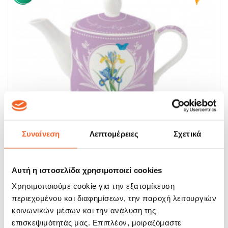
Συναίνεση
Λεπτομέρειες
Σχετικά
Αυτή η ιστοσελίδα χρησιμοποιεί cookies
Χρησιμοποιούμε cookie για την εξατομίκευση
περιεχομένου και διαφημίσεων, την παροχή λειτουργιών
R2S Τσαγιέρα Και Κούπα Πορσελάνης Σετ...
κοινωνικών μέσων και την ανάλυση της
επισκεψιμότητάς μας. Επιπλέον, μοιραζόμαστε
30,52 €
35,90 €