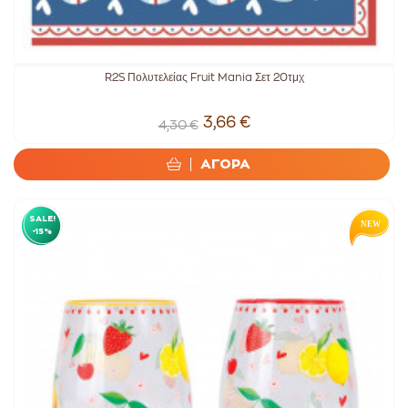
R2S Πολυτελείας Fruit Mania Σετ 20τμχ
3,66 €
4,30 €
ΑΓΟΡΑ
SALE!
-15%