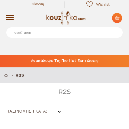
Σύνδεση
Wishlist
Ανακάλυψε Τις Πιο Hot Εκπτώσεις
R2S
>
R2S
ΤΑΞΙΝΌΜΗΣΗ ΚΑΤΆ: