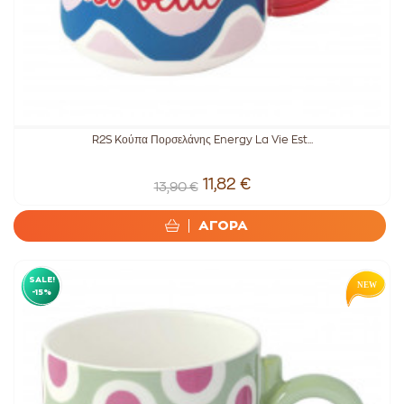
R2S Kούπα Πορσελάνης Energy La Vie Est...
11,82 €
13,90 €
ΑΓΟΡΑ
SALE!
-15%