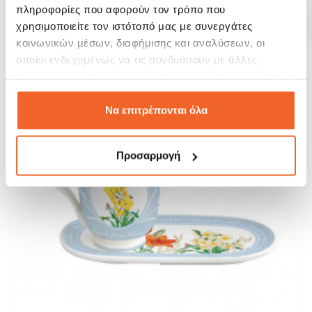
πληροφορίες που αφορούν τον τρόπο που
χρησιμοποιείτε τον ιστότοπό μας με συνεργάτες
ΑΓΟΡΑ
κοινωνικών μέσων, διαφήμισης και αναλύσεων, οι
οποίοι ενδεχομένως να τις συνδυάσουν με άλλες
SALE!
πληροφορίες που τους έχετε παραχωρήσει ή τις οποίες
-15%
έχουν συλλέξει σε σχέση με την από μέρους σας χρήση
των υπηρεσιών τους.
Να επιτρέπονται όλα
Προσαρμογή