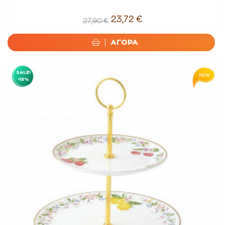
23,72 €
27,90 €
ΑΓΟΡΑ
SALE!
-15%