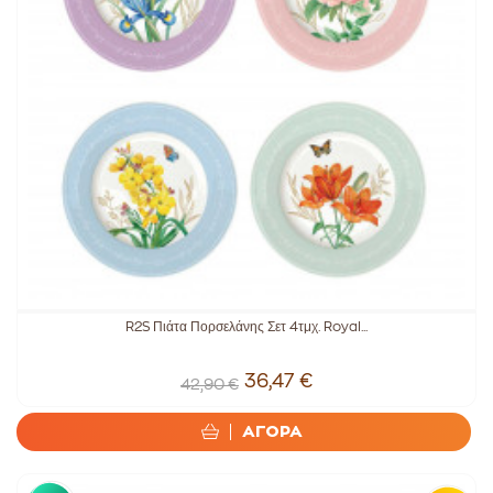
R2S Πιάτα Πορσελάνης Σετ 4τμχ. Royal...
36,47 €
42,90 €
ΑΓΟΡΑ