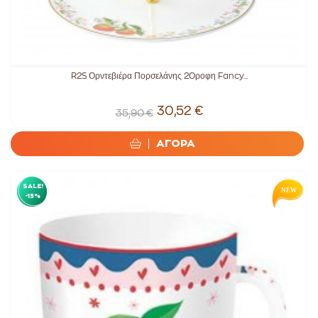
R2S Ορντεβιέρα Πορσελάνης 2Οροφη Fancy...
30,52 €
35,90 €
ΑΓΟΡΑ
SALE!
-15%