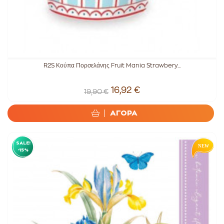
R2S Κούπα Πορσελάνης Fruit Mania Strawbery...
16,92 €
19,90 €
ΑΓΟΡΑ
SALE!
-15%