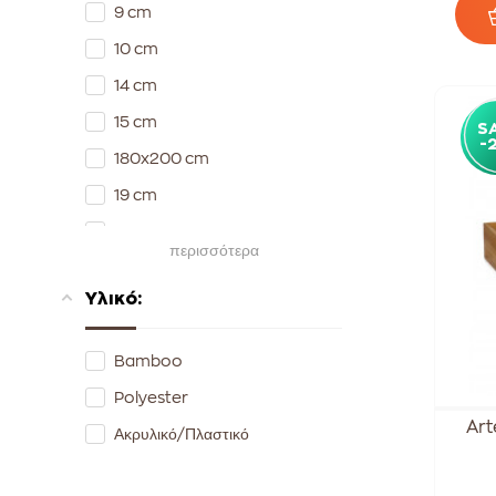
9 cm
10 cm
14 cm
15 cm
S
-
180x200 cm
19 cm
23 cm
περισσότερα
24 cm
Υλικό:
25 cm
26 cm
Bamboo
28 cm
Polyester
29 cm
Art
Ακρυλικό/Πλαστικό
30 cm
38 cm