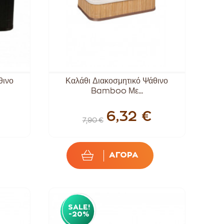
θινο
Καλάθι Διακοσμητικό Ψάθινο
Bamboo Με...
6,32 €
7,90 €
ΑΓΟΡΑ
SALE!
-20%