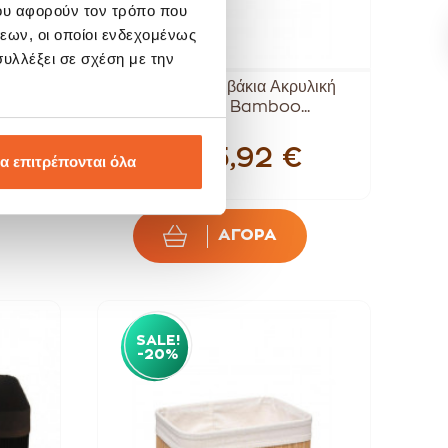
ου αφορούν τον τρόπο που
εων, οι οποίοι ενδεχομένως
υλλέξει σε σχέση με την
Ξύλο
Θήκη Για Βαμβάκια Ακρυλική
Λευκή Με Bamboo...
5,92 €
α επιτρέπονται όλα
7,40 €
ΑΓΟΡΑ
SALE!
-20%