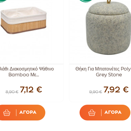
λάθι Διακοσμητικό Ψάθινο
Θήκη Για Μπατονέτες Poly
Bamboo Με...
Grey Stone
7,12 €
7,92 €
8,90 €
9,90 €
ΑΓΟΡΑ
ΑΓΟΡΑ