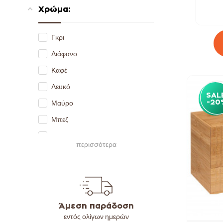
Χρώμα:
60 cm
Γκρι
Διάφανο
Καφέ
Λευκό
SAL
-20
Μαύρο
Μπεζ
Φυσικό
περισσότερα
Άμεση παράδοση
εντός ολίγων ημερών