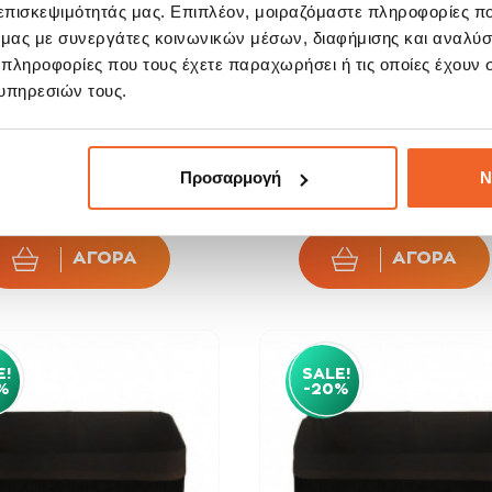
 επισκεψιμότητάς μας. Επιπλέον, μοιραζόμαστε πληροφορίες π
ό μας με συνεργάτες κοινωνικών μέσων, διαφήμισης και αναλύσ
 πληροφορίες που τους έχετε παραχωρήσει ή τις οποίες έχουν σ
υπηρεσιών τους.
κη Οργάνωσης Bamboo
Κουτί Αποθήκευσης Απο 
30x23cm
Bamboo 9cm
9,01 €
3,52 €
Προσαρμογή
Ν
10,60 €
4,40 €
ΑΓΟΡΑ
ΑΓΟΡΑ
E!
SALE!
%
-20%