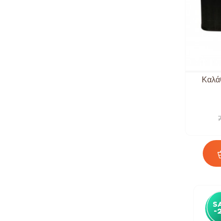
Καλά
S
-