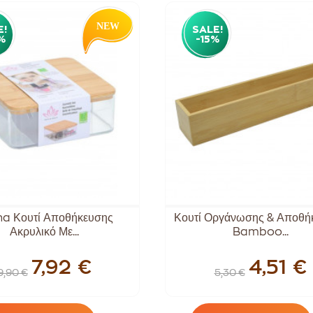
E!
SALE!
%
-15%
na Κουτί Αποθήκευσης
Κουτί Οργάνωσης & Αποθή
Ακρυλικό Με...
Bamboo...
7,92 €
4,51 €
9,90 €
5,30 €