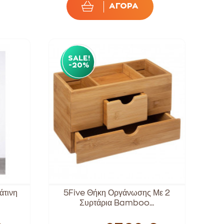
ΑΓΟΡΑ
SALE!
-20%
άτινη
5Five Θήκη Οργάνωσης Με 2
Συρτάρια Bamboo...