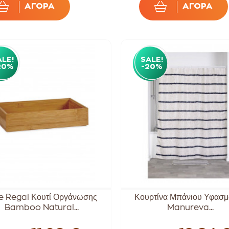
ΑΓΟΡΑ
ΑΓΟΡΑ
ALE!
SALE!
20%
-20%
e Regal Κουτί Οργάνωσης
Κουρτίνα Μπάνιου Υφασμ
Bamboo Natural...
Manureva...