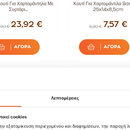
ουτί Για Χαρτομάντηλα Με
Κουτί Για Χαρτομάντιλα 
Συρτάρι...
25x14x8,5cm
23,92 €
7,57 €
,90 €
8,90 €
ΑΓΟΡΑ
ΑΓΟΡΑ
ALE!
SALE!
15%
-20%
Λεπτομέρειες
οιεί cookies
την εξατομίκευση περιεχομένου και διαφημίσεων, την παροχή 