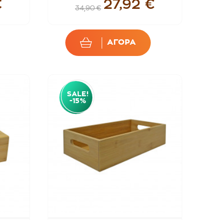
€
27,92 €
34,90 €
ΑΓΟΡΑ
SALE!
-15%