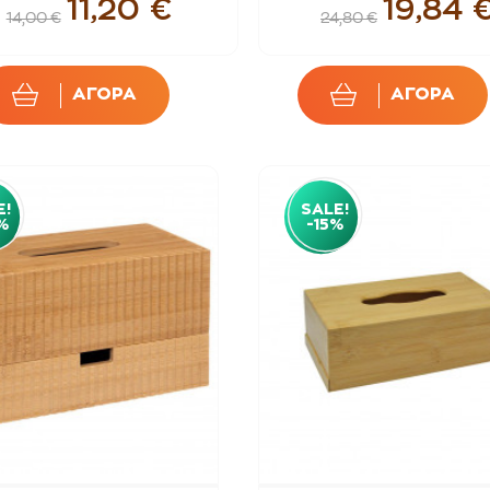
11,20 €
19,84 
14,00 €
24,80 €
ΑΓΟΡΑ
ΑΓΟΡΑ
E!
SALE!
%
-15%