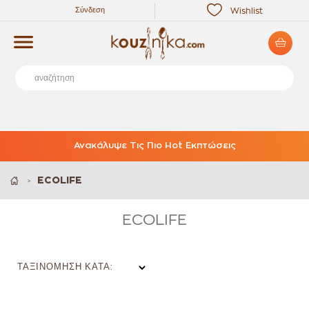
Σύνδεση
Wishlist
Ανακάλυψε Τις Πιο Hot Εκπτώσεις
ECOLIFE
>
ECOLIFE
ΤΑΞΙΝΌΜΗΣΗ ΚΑΤΆ: