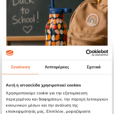
Συναίνεση
Λεπτομέρειες
Σχετικά
Αυτή η ιστοσελίδα χρησιμοποιεί cookies
Χρησιμοποιούμε cookie για την εξατομίκευση
περιεχομένου και διαφημίσεων, την παροχή λειτουργιών
Ecolife Παγούρι Θερμός Stones Ανοξείδωτο...
κοινωνικών μέσων και την ανάλυση της
επισκεψιμότητάς μας. Επιπλέον, μοιραζόμαστε
19,60 €