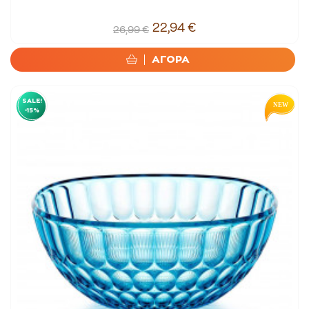
22,94 €
26,99 €
ΑΓΟΡΑ
SALE!
-15%