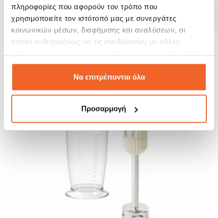
πληροφορίες που αφορούν τον τρόπο που
χρησιμοποιείτε τον ιστότοπό μας με συνεργάτες
ΑΓΟΡΑ
κοινωνικών μέσων, διαφήμισης και αναλύσεων, οι
οποίοι ενδεχομένως να τις συνδυάσουν με άλλες
SALE!
πληροφορίες που τους έχετε παραχωρήσει ή τις οποίες
-15%
έχουν συλλέξει σε σχέση με την από μέρους σας χρήση
των υπηρεσιών τους.
Να επιτρέπονται όλα
Προσαρμογή