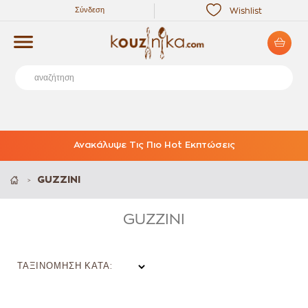
Σύνδεση
Wishlist
Ανακάλυψε Τις Πιο Hot Εκπτώσεις
GUZZINI
>
GUZZINI
ΤΑΞΙΝΌΜΗΣΗ ΚΑΤΆ: