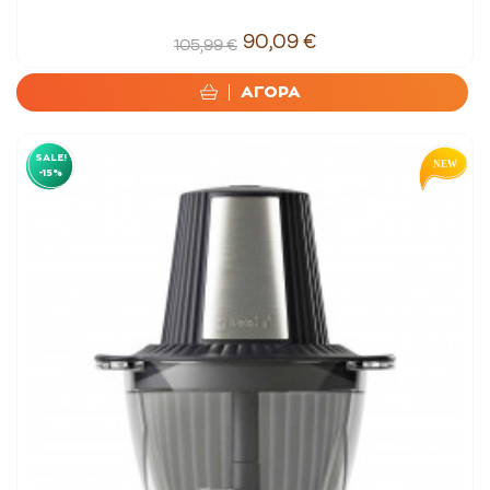
90,09 €
105,99 €
ΑΓΟΡΑ
SALE!
-15%