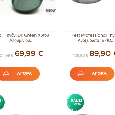
oli Τηγάνι Dr. Green Χυτού
Fest Professional Τηγ
Αλουμινίου...
Ανοξείδωτο 18/10...
69,99 €
89,90 
104,99 €
109,90 €
ΑΓΟΡΑ
ΑΓΟΡΑ
E!
SALE!
%
-21%