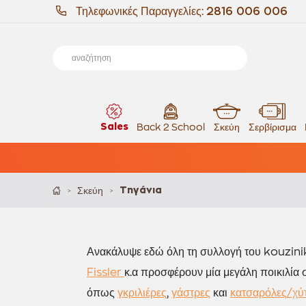
Τηλεφωνικές Παραγγελίες:
2816 006 006
Sales
Back 2 School
Σκεύη
Σερβίρισμα
Σκεύη
Τηγάνια
>
>
Ανακάλυψε εδώ όλη τη συλλογή του kouzini
Fissler
κ.α
προσφέρουν μία μεγάλη ποικιλία σ
όπως
γκριλιέρες
,
γάστρες
και
κατσαρόλες/χύ