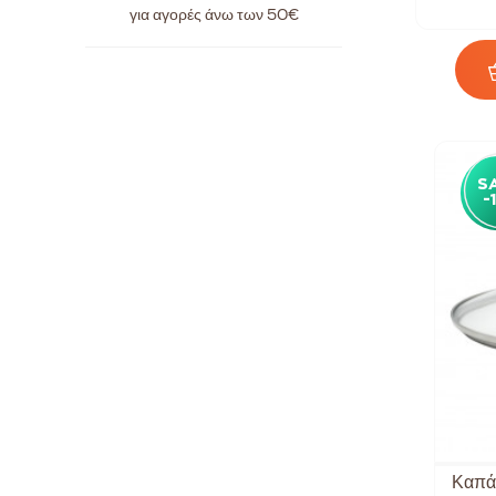
για αγορές άνω των
50€
S
-
Καπά