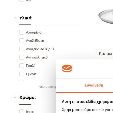
26 cm
28 cm
Υλικό:
30 cm
32 cm
Αλουμίνιο
33 cm
Ανοξείδωτο
34 cm
Ανοξείδωτο 18/10
35 cm
Καπάκι 
Αντικολλητικό
36 cm
Γυαλί
38 cm
Εμαγιέ
43 cm
Κεραμικό
Συναίνεση
περισσότερα
Μαντέμι
Χρώμα:
Ξύλο
Αυτή η ιστοσελίδα χρησιμοπ
Σιλικόνη
Χρησιμοποιούμε cookie για 
Inox