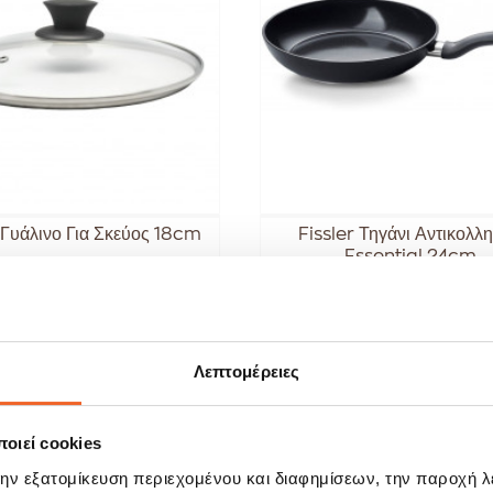
Γυάλινο Για Σκεύος 18cm
Fissler Τηγάνι Αντικολλη
Essential 24cm
4,25 €
62,99 
5,00 €
79,99 €
Λεπτομέρειες
ΑΓΟΡΑ
ΑΓΟΡΑ
οιεί cookies
την εξατομίκευση περιεχομένου και διαφημίσεων, την παροχή 