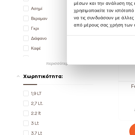
μέσων και την ανάλυση της
S
Ασημί
-
χρησιμοποιείτε τον ιστότοπ
να τις συνδυάσουν με άλλες
Βεραμαν
από μέρους σας χρήση των 
Γκρι
Διάφανο
Καφέ
Κόκκινο
περισσότερα
Λευκό
Χωρητικότητα:
Μαύρο
F
Πράσινο
1,9 LT
2,7 Lt.
2.2 lt
3 Lt
3,7 Lt