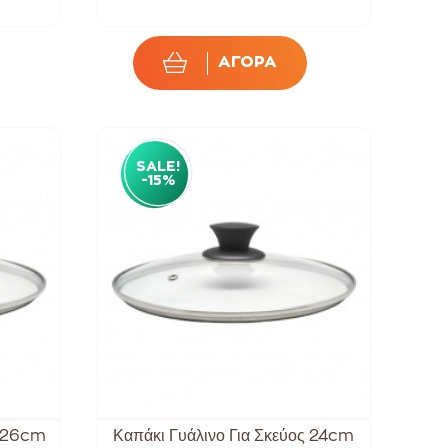
ΑΓΟΡΑ
SALE!
-15%
ς 26cm
Καπάκι Γυάλινο Για Σκεύος 24cm