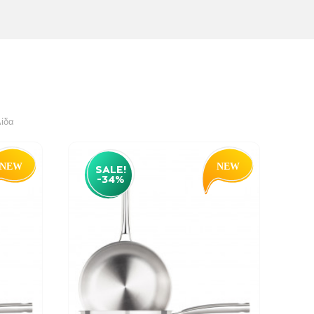
λίδα
SALE!
-34%