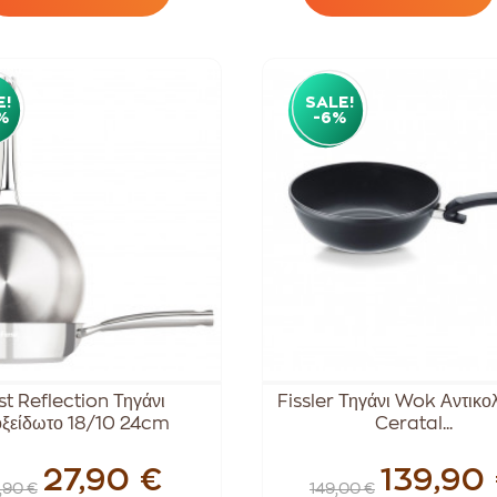
E!
SALE!
%
-6%
st Reflection Τηγάνι
Fissler Τηγάνι Wok Αντικο
ξείδωτο 18/10 24cm
Ceratal...
27,90 €
139,90
,90 €
149,00 €