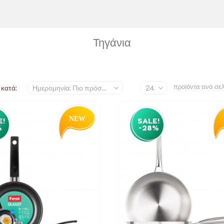
Τηγάνια
προϊόντα ανά σε
 κατά:
Ημερομηνία: Πιο πρόσφατα
24
E!
SALE!
%
-28%