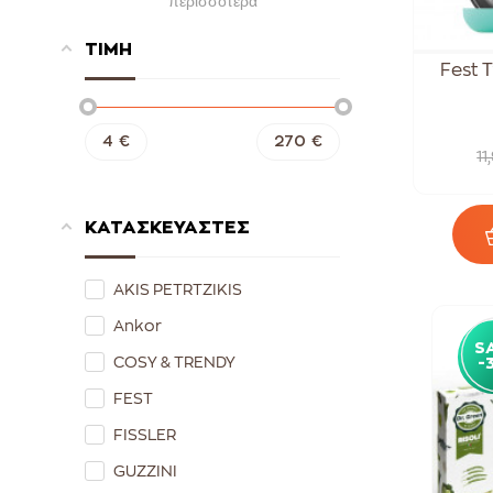
περισσότερα
Ανοξείδωτα Τηγάνια Fissler
ΤΙΜΗ
Τηγάνια Akis Petretzikis
Fest Τ
4
€
270
€
11
ΚΑΤΑΣΚΕΥΑΣΤΕΣ
AKIS PETRTZIKIS
Ankor
S
COSY & TRENDY
-
FEST
FISSLER
GUZZINI