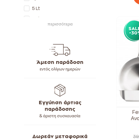
5 Lt
6 Lt
περισσότερα
SAL
6,7 Lt
-30
Άμεση παράδοση
εντός ολίγων ημερών
Εγγύηση άρτιας
παράδοσης
Fe
& άριστη συσκευασία
Ανο
Δωρεάν μεταφορικά
39