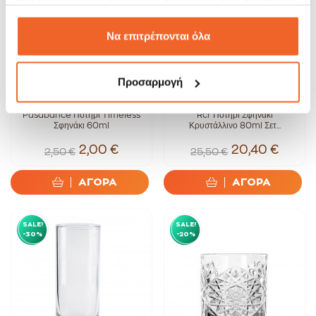
πληροφορίες που τους έχετε παραχωρήσει ή τις οποίες
έχουν συλλέξει σε σχέση με την από μέρους σας χρήση
των υπηρεσιών τους.
Να επιτρέπονται όλα
Προσαρμογή
Pasabahce Ποτήρι Timeless
Rcr Ποτήρι Σφηνάκι
Σφηνάκι 60ml
Κρυστάλλινο 80ml Σετ...
2,00 €
20,40 €
2,50 €
25,50 €
ΑΓΟΡΑ
ΑΓΟΡΑ
SALE!
SALE!
-30%
-20%