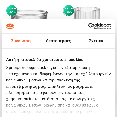
SALE!
SALE!
-20%
-20%
Συναίνεση
Λεπτομέρειες
Σχετικά
Αυτή η ιστοσελίδα χρησιμοποιεί cookies
Ποτήρι Vegas Σφηνάκι 3,6cl
Bormioli Rocco Ποτήρι
Χρησιμοποιούμε cookie για την εξατομίκευση
Σφηνάκι America '20s...
περιεχομένου και διαφημίσεων, την παροχή λειτουργιών
0,40 €
2,32 €
0,50 €
2,90 €
κοινωνικών μέσων και την ανάλυση της
επισκεψιμότητάς μας. Επιπλέον, μοιραζόμαστε
ΑΓΟΡΑ
ΑΓΟΡΑ
πληροφορίες που αφορούν τον τρόπο που
χρησιμοποιείτε τον ιστότοπό μας με συνεργάτες
κοινωνικών μέσων, διαφήμισης και αναλύσεων, οι
SALE!
SALE!
-20%
-20%
οποίοι ενδεχομένως να τις συνδυάσουν με άλλες