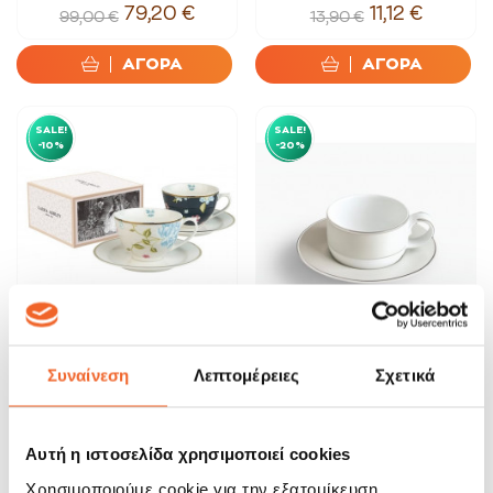
79,20 €
11,12 €
99,00 €
13,90 €
ΑΓΟΡΑ
ΑΓΟΡΑ
SALE!
SALE!
-10%
-20%
Laura Ashley Φλιτζάνι Τσαγιού
Ionia Σετ Τσαγιού 9τμχ
Συναίνεση
Λεπτομέρειες
Σχετικά
Σετ 2τ,χ...
Irresistible
35,91 €
184,00 €
39,90 €
230,00 €
Αυτή η ιστοσελίδα χρησιμοποιεί cookies
ΑΓΟΡΑ
ΑΓΟΡΑ
Χρησιμοποιούμε cookie για την εξατομίκευση