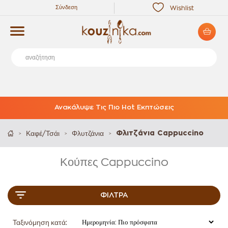
Σύνδεση
Wishlist
Ανακάλυψε Τις Πιο Hot Εκπτώσεις
Καφέ/Τσάι
Φλυτζάνια
Φλιτζάνια Cappuccino
>
>
>
Κούπες Cappuccino
ΦΊΛΤΡΑ
Ταξινόμηση κατά: