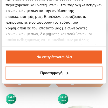
περιεχομένου και διαφημίσεων, την παροχή λειτουργιών
SALE!
SALE!
κοινωνικών μέσων και την ανάλυση της
-20%
-20%
επισκεψιμότητάς μας. Επιπλέον, μοιραζόμαστε
πληροφορίες που αφορούν τον τρόπο που
χρησιμοποιείτε τον ιστότοπό μας με συνεργάτες
κοινωνικών μέσων, διαφήμισης και αναλύσεων, οι
οποίοι ενδεχομένως να τις συνδυάσουν με άλλες
πληροφορίες που τους έχετε παραχωρήσει ή τις οποίες
έχουν συλλέξει σε σχέση με την από μέρους σας χρήση
των υπηρεσιών τους.
Να επιτρέπονται όλα
Φλιτζάνι & Πιάτο Πορσελάνης
Ionia Φλυτζάνι & Πιάτο Τσαγιού...
Καφέ Bistro...
6,32 €
88,00 €
Προσαρμογή
7,90 €
110,00 €
ΑΓΟΡΑ
ΑΓΟΡΑ
SALE!
SALE!
-10%
-10%