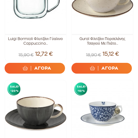
Luigi Bormioli Φλυτζάνι Γύαλινο
Gural Φλιτζάνι Πορσελάνης
Cappuccino...
Τσαγιού Με Πιάτο...
12,72 €
15,12 €
15,90 €
18,90 €
ΑΓΟΡΑ
ΑΓΟΡΑ
SALE!
SALE!
-20%
-10%