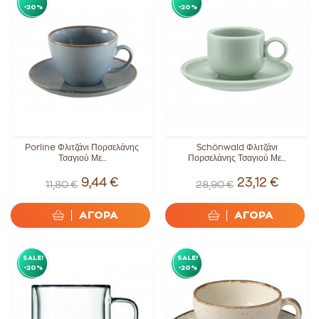
-20%
-20%
Porline Φλιτζάνι Πορσελάνης
Schönwald Φλιτζάνι
Τσαγιού Με...
Πορσελάνης Τσαγιού Με...
9,44 €
23,12 €
11,80 €
28,90 €
ΑΓΟΡΑ
ΑΓΟΡΑ
SALE!
SALE!
-20%
-20%