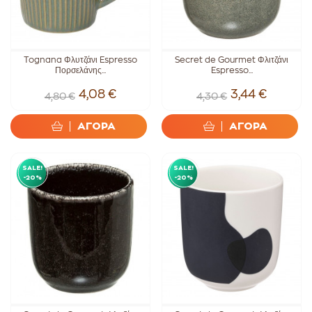
Tognana Φλυτζάνι Espresso
Secret de Gourmet Φλιτζάνι
Πορσελάνης...
Espresso...
4,08 €
3,44 €
4,80 €
4,30 €
ΑΓΟΡΑ
ΑΓΟΡΑ
SALE!
SALE!
-20%
-20%