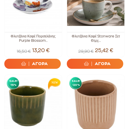
Φλυτζάνια Καφέ Πορσελάνης
Φλυτζάνια Καφέ Stonware Σετ
Purple Blossom...
6τμχ....
13,20 €
25,42 €
16,50 €
29,90 €
ΑΓΟΡΑ
ΑΓΟΡΑ
SALE!
SALE!
-15%
-20%