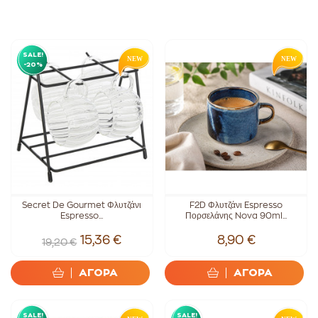
SALE!
-20%
Secret De Gourmet Φλυτζάνι
F2D Φλυτζάνι Espresso
Espresso...
Πορσελάνης Nova 90ml...
15,36 €
8,90 €
19,20 €
ΑΓΟΡΑ
ΑΓΟΡΑ
SALE!
SALE!