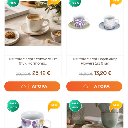
-15%
-20%
Φλυτζάνια Καφέ Stonware Σετ
Φλυτζάνια Καφέ Πορσελάνης
6τμχ. Harmonia...
Flowers Σετ 6Τμχ.
25,42 €
13,20 €
29,90 €
16,50 €
ΑΓΟΡΑ
ΑΓΟΡΑ
SALE!
SALE!
-20%
-15%