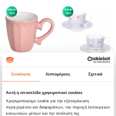
SALE!
SALE!
-15%
-15%
Tognana Φλιτζάνι Espresso
Brandani Φλυτζάνι Espresso
Πορσελάνης...
Σετ 2τμχ...
Συναίνεση
Λεπτομέρειες
Σχετικά
3,57 €
15,73 €
4,20 €
18,50 €
ΑΓΟΡΑ
ΑΓΟΡΑ
Αυτή η ιστοσελίδα χρησιμοποιεί cookies
Χρησιμοποιούμε cookie για την εξατομίκευση
SALE!
SALE!
περιεχομένου και διαφημίσεων, την παροχή λειτουργιών
-20%
-20%
κοινωνικών μέσων και την ανάλυση της