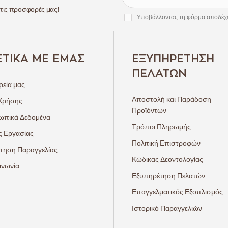
 τις προσφορές μας!
Υποβάλλοντας τη φόρμα αποδέχ
ΕΤΙΚΆ ΜΕ ΕΜΆΣ
ΕΞΥΠΗΡΈΤΗΣΗ
ΠΕΛΑΤΏΝ
ρεία μας
Αποστολή και Παράδοση
Χρήσης
Προϊόντων
πικά Δεδομένα
Τρόποι Πληρωμής
ς Εργασίας
Πολιτική Επιστροφών
τηση Παραγγελίας
Κώδικας Δεοντολογίας
ινωνία
Εξυπηρέτηση Πελατών
Επαγγελματικός Εξοπλισμός
Ιστορικό Παραγγελιών