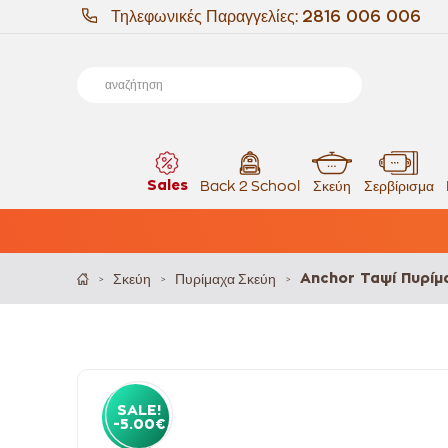
Τηλεφωνικές Παραγγελίες:
2816 006 006
Sales
Back 2 School
Σκεύη
Σερβίρισμα
Σκεύη
Πυρίμαχα Σκεύη
Anchor Ταψί Πυρίμ
>
>
>
SALE!
-5.00€