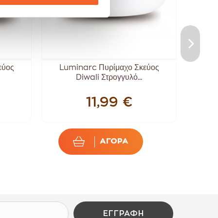
εύος
Luminarc Πυρίμαχο Σκεύος
Lum
Diwali Στρογγυλό...
11,99 €
ΑΓΟΡΑ
ΕΓΓΡΑΦΉ