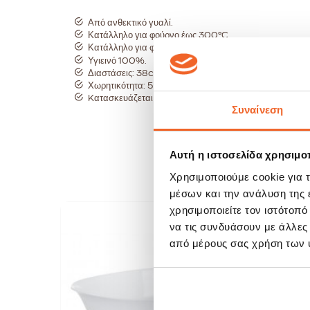
Από ανθεκτικό γυαλί.
Κατάλληλο για φούρνο έως 300°C.
Κατάλληλο για φούρνο μικροκυμάτων.
Υγιεινό 100%.
Διαστάσεις: 38cm (μήκος) x 28cm (πλάτος) x 6.5cm 
Χωρητικότητα: 5 λίτρα.
Kατασκευάζεται στη Αμερική.
Συναίνεση
Αυτή η ιστοσελίδα χρησιμοπ
Χρησιμοποιούμε cookie για 
μέσων και την ανάλυση της
χρησιμοποιείτε τον ιστότοπ
να τις συνδυάσουν με άλλες
SAL
-19
από μέρους σας χρήση των 