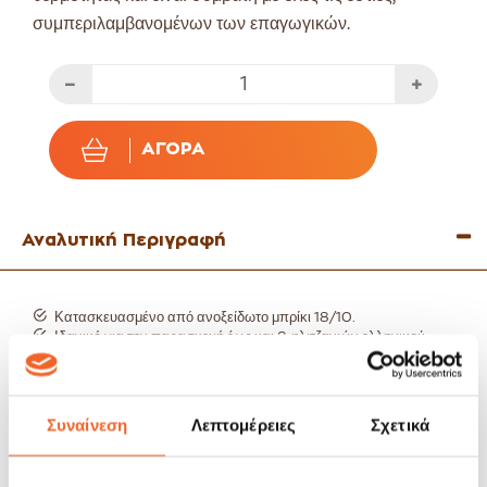
συμπεριλαμβανομένων των επαγωγικών.
ΑΓΟΡΆ
Αναλυτική Περιγραφή
Κατασκευασμένο από ανοξείδωτο μπρίκι 18/10.
Ιδανικό για την παρασκευή έως και 8 φλιτζανιών ελληνικού
καφέ, αλλά και για ζεστά ροφήματα ή μικρές καθημερινές
χρήσεις, όπως το βράσιμο αυγού.
Ειδικά σχεδιασμένος τριπλός πάτος με ενδιάμεσο σώμα
αλουμινίου για γρήγορη και ομοιόμορφη κατανομή θερμότητας.
Συναίνεση
Λεπτομέρειες
Σχετικά
Εργονομικό χέρι για σταθερότητα στην χρήση.
Κατάλληλο για Κεραμική, Ηλεκτρική, Υγραερίου και
Επαγωγική εστία.