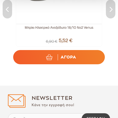
ml
Μπρίκι Ηλεκτρικό Ανοξείδωτο 18/10 Νο2 Venus
Μ
5,52 €
6,90 €
ΑΓΟΡΑ
NEWSLETTER
Κάνε την εγγραφή σου!