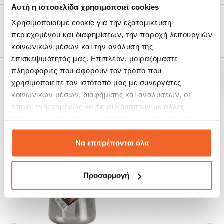
Πλένεται στο Πλυντήριο Πιάτων.
Αυτή η ιστοσελίδα χρησιμοποιεί cookies
Οδηγίες Χρήσης:
Χαρακτηριστικά
Χρησιμοποιούμε cookie για την εξατομίκευση
1. Πριν την πρώτη χρήση, πλύνετε το σκεύος με ζεστό νερό
περιεχομένου και διαφημίσεων, την παροχή λειτουργιών
απορρυπαντικό και μαλακό σφουγγάρι.
Τρόποι Αποστολής
κοινωνικών μέσων και την ανάλυση της
2. Μην υπερθερμαίνετε το σκεύος όταν είναι άδειο.
επισκεψιμότητάς μας. Επιπλέον, μοιραζόμαστε
3. Μαγειρεύετε σε μέτρια θερμοκρασία.
πληροφορίες που αφορούν τον τρόπο που
Πολιτική Επιστροφών
χρησιμοποιείτε τον ιστότοπό μας με συνεργάτες
Χωρητικότητα: 800ml
κοινωνικών μέσων, διαφήμισης και αναλύσεων, οι
οποίοι ενδεχομένως να τις συνδυάσουν με άλλες
ΣΧΕΤΙΚΆ ΠΡΟΪΌΝΤΑ
πληροφορίες που τους έχετε παραχωρήσει ή τις οποίες
έχουν συλλέξει σε σχέση με την από μέρους σας χρήση
SALE!
SALE!
των υπηρεσιών τους.
Να επιτρέπονται όλα
-20%
-20%
Προσαρμογή