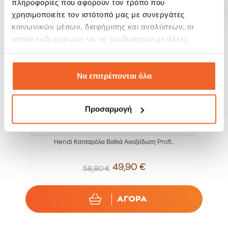
πληροφορίες που αφορούν τον τρόπο που
SALE!
SALE!
-15%
-13%
χρησιμοποιείτε τον ιστότοπό μας με συνεργάτες
κοινωνικών μέσων, διαφήμισης και αναλύσεων, οι
οποίοι ενδεχομένως να τις συνδυάσουν με άλλες
πληροφορίες που τους έχετε παραχωρήσει ή τις οποίες
έχουν συλλέξει σε σχέση με την από μέρους σας χρήση
των υπηρεσιών τους.
Να επιτρέπονται όλα
Προσαρμογή
Hendi Κατσαρόλα Βαθιά Ανοξείδωτη Profi...
H
49,90 €
58,90 €
ΑΓΟΡΑ