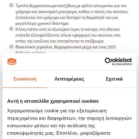
Τριπλή θερμοσυσσωρευτική βάση με φύλλο αλουμινίου για πιο
γρήγορο και οικονομικό μαγείρεμα, καθώς ο πάτος του σκεύους
ζεσταίνεται πιο γρήγορα και διατηρεί τη θερμότητά του για
μεγαλύτερο χρονικό διάστημα.
Κλίση πάτου από το εξωτερικό προς το κέντρο, στο ιδανικό
επίπεδο εξασφαλίζοντας τέλεια εφαρμογή του σκεύους στις
εστίες της κουζίνας και αποτρέπεται το σκέβρωμα.
Βακελιτικά χερούλια, θερμομονωτικά μέχρι και τους 220
βαθμούς κελσίου.
Καπάκια με λειτουργικές καμπύλες, οι οποίες επιτρέπουν την
Χαρακτηριστικά
καλύτερη κυκλοφορία των ατμών μέσα στο σκεύος, κατά τη
διάρκεια του μαγειρέματος και επομένως διατηρούν καλύτερα
την υγρασία, τα θρεπτικά συστατικά και τη νοστιμιά των
Συναίνεση
Λεπτομέρειες
Σχετικά
Τρόποι Αποστολής
φαγητών.
Κατάλληλα για όλους τους τύπους εστιών: ηλεκτρικές,
κεραμικές, γκαζιού και επαγωγικές.
Πολιτική Επιστροφών
Αυτή η ιστοσελίδα χρησιμοποιεί cookies
Κατάλληλο για το πλυντήριο πιάτων.
Χωρητικότητα 3,3 λίτρα.
Χρησιμοποιούμε cookie για την εξατομίκευση
περιεχομένου και διαφημίσεων, την παροχή λειτουργιών
ΣΧΕΤΙΚΆ ΠΡΟΪΌΝΤΑ
κοινωνικών μέσων και την ανάλυση της
επισκεψιμότητάς μας. Επιπλέον, μοιραζόμαστε